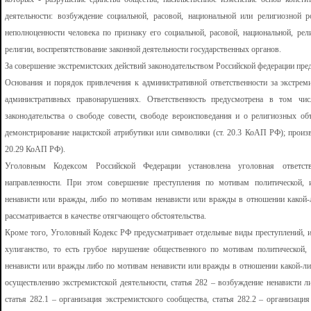
деятельности: возбуждение социальной, расовой, национальной или религиозной р
неполноценности человека по признаку его социальной, расовой, национальной, р
религии, воспрепятствование законной деятельности государственных органов.
За совершение экстремистских действий законодательством Российской федерации пре
Основания и порядок привлечения к административной ответственности за экстрем
административных правонарушениях. Ответственность предусмотрена в том чис
законодательства о свободе совести, свободе вероисповедания и о религиозных о
демонстрирование нацистской атрибутики или символики (ст. 20.3 КоАП РФ); произв
20.29 КоАП РФ).
Уголовным Кодексом Российской Федерации установлена уголовная ответств
направленности. При этом совершение преступления по мотивам политической, и
ненависти или вражды, либо по мотивам ненависти или вражды в отношении какой-
рассматривается в качестве отягчающего обстоятельства.
Кроме того, Уголовный Кодекс РФ предусматривает отдельные виды преступлений, им
хулиганство, то есть грубое нарушение общественного по мотивам политической, 
ненависти или вражды либо по мотивам ненависти или вражды в отношении какой-ли
осуществлению экстремистской деятельности, статья 282 – возбуждение ненависти л
статья 282.1 – организация экстремистского сообщества, статья 282.2 – организация