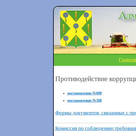
Главна
Противодействие коррупц
постановление №600
постановление №368
Формы документов, связанных с пр
Комиссия по соблюдению требован