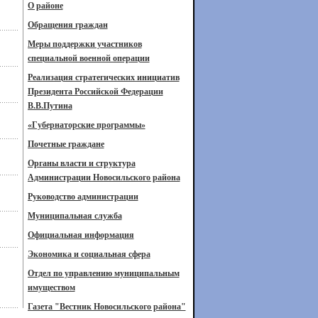
О районе
Обращения граждан
Меры поддержки участников
специальной военной операции
Реализация стратегических инициатив
Президента Российской Федерации
В.В.Путина
«Губернаторские программы»
Почетные граждане
Органы власти и структура
Администрации Новосильского района
Руководство администрации
Муниципальная служба
Официальная информация
Экономика и социальная сфера
Отдел по управлению муниципальным
имуществом
Газета "Вестник Новосильского района"