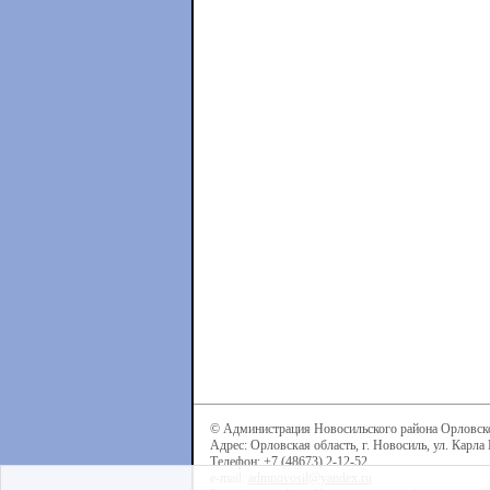
© Администрация Новосильского района Орловск
Адрес: Орловская область, г. Новосиль, ул. Карла 
Телефон: +7 (48673) 2-12-52
e-mail:
admnovosil@yandex.ru