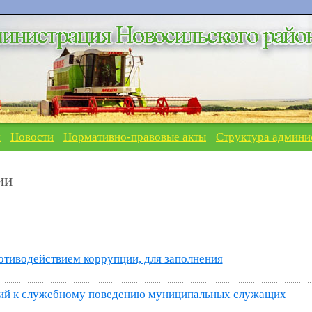
я
Новости
Нормативно-правовые акты
Структура админи
ии
отиводействием коррупции, для заполнения
ий к служебному поведению муниципальных служащих