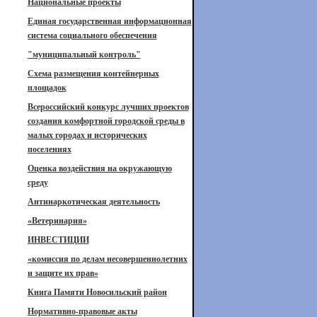
Национальные проекты
Единая государственная информационная
система социального обеспечения
"муниципальный контроль"
Схема размещения контейнерных
площадок
Всероссийский конкурс лучших проектов
создания комфортной городской среды в
малых городах и исторических
поселениях
Оценка воздействия на окружающую
среду
Антинаркотическая деятельность
«Ветеринария»
ИНВЕСТИЦИИ
«комиссия по делам несовершеннолетних
и защите их прав»
Книга Памяти Новосильский район
Нормативно-правовые акты