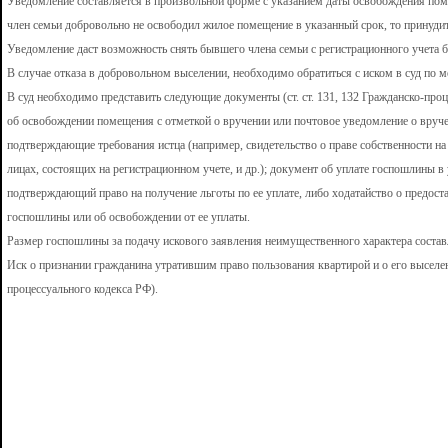
Уведомление составляется в произвольной форме с указанием даты освобождения пом
член семьи добровольно не освободил жилое помещение в указанный срок, то принуди
Уведомление даст возможность снять бывшего члена семьи с регистрационного учета без 
В случае отказа в добровольном выселении, необходимо обратиться с иском в суд по 
В суд необходимо представить следующие документы (ст. ст. 131, 132 Гражданско-проц
об освобождении помещения с отметкой о вручении или почтовое уведомление о вруч
подтверждающие требования истца (например, свидетельство о праве собственности на 
лицах, состоящих на регистрационном учете, и др.); документ об уплате госпошлины в
подтверждающий право на получение льготы по ее уплате, либо ходатайство о предост
госпошлины или об освобождении от ее уплаты.
Размер госпошлины за подачу искового заявления неимущественного характера составляе
Иск о признании гражданина утратившим право пользования квартирой и о его выселен
процессуального кодекса РФ).