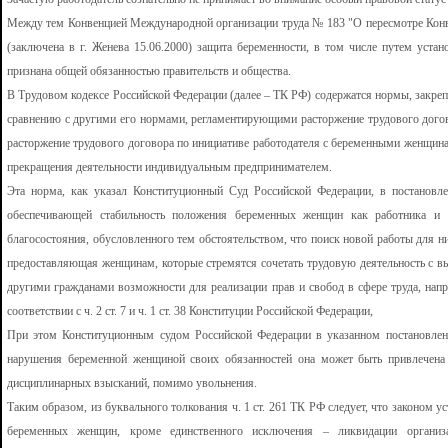
Между тем Конвенцией Международной организации труда № 183 "О пересмотре Конве
(заключена в г. Женева 15.06.2000) защита беременности, в том числе путем уста
признана общей обязанностью правительств и общества.
В Трудовом кодексе Российской Федерации (далее – ТК РФ) содержатся нормы, зак
сравнению с другими его нормами, регламентирующими расторжение трудового договор
расторжение трудового договора по инициативе работодателя с беременными женщина
прекращения деятельности индивидуальным предпринимателем.
Эта норма, как указал Конституционный Суд Российской Федерации, в постановле
обеспечивающей стабильность положения беременных женщин как работника и 
благосостояния, обусловленного тем обстоятельством, что поиск новой работы для н
предоставляющая женщинам, которые стремятся сочетать трудовую деятельность с в
другими гражданами возможности для реализации прав и свобод в сфере труда, напр
соответствии с ч. 2 ст. 7 и ч. 1 ст. 38 Конституции Российской Федерации,
При этом Конституционным судом Российской Федерации в указанном постановлени
нарушения беременной женщиной своих обязанностей она может быть привлечена
дисциплинарных взысканий, помимо увольнения.
Таким образом, из буквального толкования ч. 1 ст. 261 ТК РФ следует, что законом у
беременных женщин, кроме единственного исключения – ликвидации организ