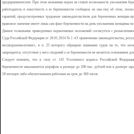
предпринимателем. При этом названная норма не ставит возможность увольнения бер
работодатель в известность о ее беременности сообщила ли она ему об этом, поско
гарантий, предусмотренных трудовым законодательством для беременных женщин при
правовое значение имеет лишь сам факт беременности на день увольнения женщины по
Данное толкование приведенных нормативных положений согласуется с разъяснени
Суда Российской Федерации от 28.01.2014 № 1 «О применении законодательства, рег
несовершеннолетних», в п. 25 которого обращено внимание судов на то, что пос
запрещается, отсутствие у него сведений о ее беременности не является основанием для
Следует помнить, что в силу ст. 145 Уголовного кодекса Российской Федерац
беременности наказывается штрафом в размере до 200 тыс. рублей или в размере зар
18 месяцев либо обязательными работами на срок до 360 часов.