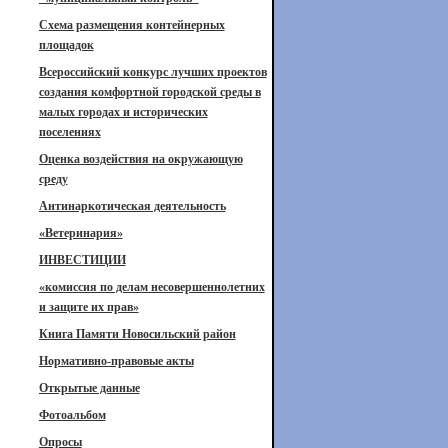
Схема размещения контейнерных
площадок
Всероссийский конкурс лучших проектов
создания комфортной городской среды в
малых городах и исторических
поселениях
Оценка воздействия на окружающую
среду
Антинаркотическая деятельность
«Ветеринария»
ИНВЕСТИЦИИ
«комиссия по делам несовершеннолетних
и защите их прав»
Книга Памяти Новосильский район
Нормативно-правовые акты
Открытые данные
Фотоальбом
Опросы