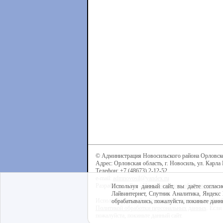
© Администрация Новосильского района Орловск
Адрес: Орловская область, г. Новосиль, ул. Карла 
Телефон: +7 (48673) 2-12-52
e-mail:
admnovosil@yandex.ru
Разработка сайта -
Центр интернет-образования
Используя данный сайт, вы даёте согласи
Лайвинтернет, Спутник Аналитика, Яндекс 
Используя данный сайт, вы даёте согласие на обра
обрабатывались, пожалуйста, покиньте данны
Политикой обработки персональных данных
. Если
пожалуйста, покиньте данный сайт.