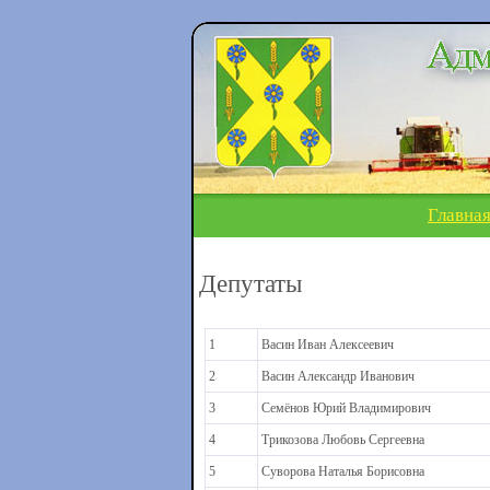
Главна
Депутаты
1
Васин Иван Алексеевич
2
Васин Александр Иванович
3
Семёнов Юрий Владимирович
4
Трикозова Любовь Сергеевна
5
Суворова Наталья Борисовна