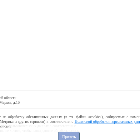
ой области
Маркса, д.16
е на обработку обезличенных данных (в т.ч. файлы «cookie»), собираемых с помощ
Метрика и других сервисов) в соответствии с
Политикой обработки персональных дан
ботку пользовательских данных в соответствии с
й сайт.
 вы не хотите, чтобы ваши данные обрабатывались,
Принять