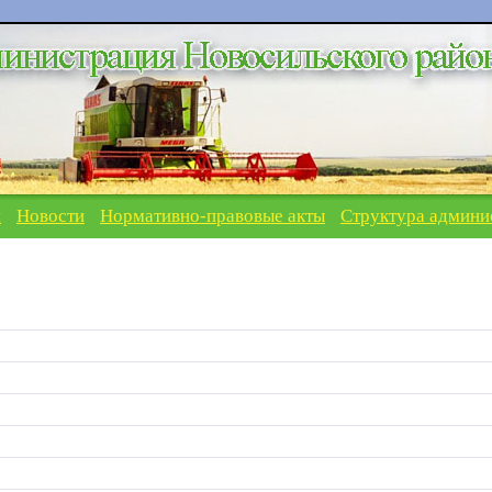
я
Новости
Нормативно-правовые акты
Структура админи