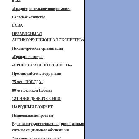
нужд
«Градостроительное зонирование»
Сельское хозяйство
ЕСИА
НЕЗАВИСИМАЯ
АНТИКОРРУПЦИОННАЯ ЭКСПЕРТИЗА
Некоммерческие организации
«Городская среда»
«ПРОЕКТНАЯ ДЕЯТЕЛЬНОСТЬ»
Противодействие коррупции
75 лет "ПОБЕДА"
80 лет Великой Победы
12 ИЮНЯ ДЕНЬ РОССИИ!!!
НАРОДНЫЙ БЮДЖЕТ
Национальные проекты
Единая государственная информационная
система социального обеспечения
"муниципальный контроль"