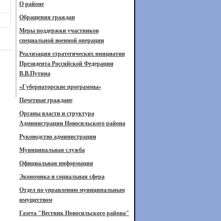
О районе
Обращения граждан
Меры поддержки участников
специальной военной операции
Реализация стратегических инициатив
Президента Российской Федерации
В.В.Путина
«Губернаторские программы»
Почетные граждане
Органы власти и структура
Администрации Новосильского района
Руководство администрации
Муниципальная служба
Официальная информация
Экономика и социальная сфера
Отдел по управлению муниципальным
имуществом
Газета "Вестник Новосильского района"