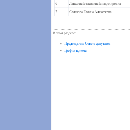
6
Лапшина Валентина Владимировна
7
Салькова Галина Алексеевна
В этом разделе:
Председатель Совета депутатов
График приема