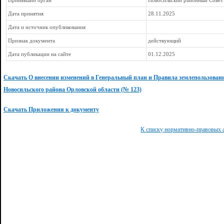
Принявший орган
Новосильский районный Совет
Дата принятия
28.11.2025
Дата и источник опубликования
Признак документа
действующий
Дата публикации на сайте
01.12.2025
Скачать О внесении изменений в Генеральный план и Правила землепользовани
Новосильского района Орловской области (№ 123)
Скачать Приложения к документу
К списку нормативно-правовых 