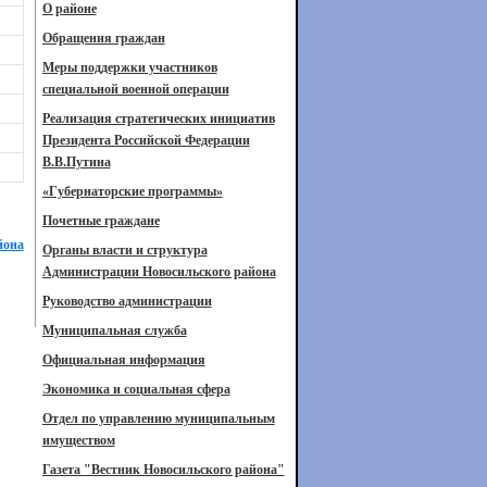
О районе
Обращения граждан
Меры поддержки участников
специальной военной операции
Реализация стратегических инициатив
Президента Российской Федерации
В.В.Путина
«Губернаторские программы»
Почетные граждане
йона
Органы власти и структура
Администрации Новосильского района
Руководство администрации
Муниципальная служба
Официальная информация
Экономика и социальная сфера
Отдел по управлению муниципальным
имуществом
Газета "Вестник Новосильского района"