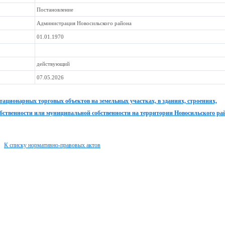
Постановление
Администрация Новосильского района
01.01.1970
действующий
07.05.2026
ационарных торговых объектов на земельных участках, в зданиях, строениях,
обственности или муниципальной собственности на территории Новосильского ра
К списку нормативно-правовых актов