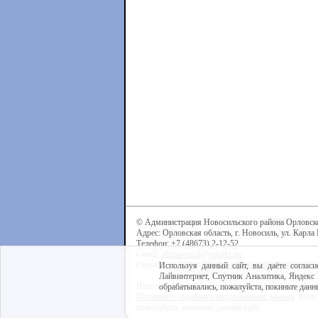
© Администрация Новосильского района Орловск
Адрес: Орловская область, г. Новосиль, ул. Карла 
Телефон: +7 (48673) 2-12-52
e-mail:
admnovosil@yandex.ru
Разработка сайта -
Центр интернет-образования
Используя данный сайт, вы даёте согласи
Лайвинтернет, Спутник Аналитика, Яндекс 
Используя данный сайт, вы даёте согласие на обра
обрабатывались, пожалуйста, покиньте данны
Политикой обработки персональных данных
. Если
пожалуйста, покиньте данный сайт.