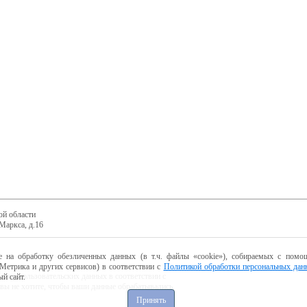
ой области
Маркса, д.16
е на обработку обезличенных данных (в т.ч. файлы «cookie»), собираемых с помощ
Метрика и других сервисов) в соответствии с
Политикой обработки персональных дан
ботку пользовательских данных в соответствии с
й сайт.
 вы не хотите, чтобы ваши данные обрабатывались,
Принять