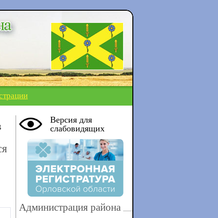
страции
Версия для
в
слабовидящих
ся
Администрация района