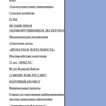
нужд
«Градостроительное зонирование»
Сельское хозяйство
ЕСИА
НЕЗАВИСИМАЯ
АНТИКОРРУПЦИОННАЯ ЭКСПЕРТИЗА
Некоммерческие организации
«Городская среда»
«ПРОЕКТНАЯ ДЕЯТЕЛЬНОСТЬ»
Противодействие коррупции
75 лет "ПОБЕДА"
80 лет Великой Победы
12 ИЮНЯ ДЕНЬ РОССИИ!!!
НАРОДНЫЙ БЮДЖЕТ
Национальные проекты
Единая государственная информационная
система социального обеспечения
"муниципальный контроль"