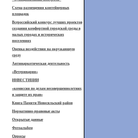
Схема размещения контейнерных
площадок
Всероссийский конкурс лучших проектов
создания комфортной городской среды в
малых городах и исторических
поселениях
Оценка воздействия на окружающую
среду
Антинаркотическая деятельность
«Ветеринария»
ИНВЕСТИЦИИ
«комиссия по делам несовершеннолетних
и защите их прав»
Книга Памяти Новосильский район
Нормативно-правовые акты
Открытые данные
Фотоальбом
Опросы