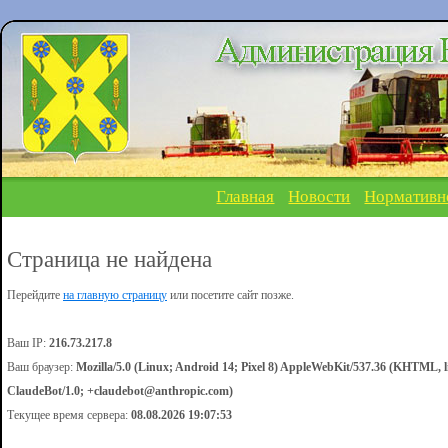
Главная
Новости
Нормативн
Страница не найдена
Перейдите
на главную страницу
или посетите сайт позже.
Ваш IP:
216.73.217.8
Ваш браузер:
Mozilla/5.0 (Linux; Android 14; Pixel 8) AppleWebKit/537.36 (KHTML, l
ClaudeBot/1.0; +claudebot@anthropic.com)
Текущее время сервера:
08.08.2026 19:07:53