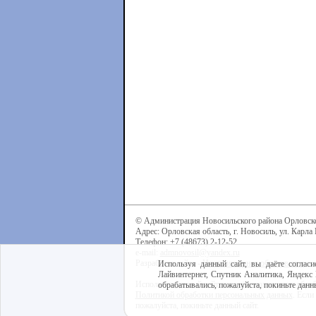
© Администрация Новосильского района Орловск
Адрес: Орловская область, г. Новосиль, ул. Карла 
Телефон: +7 (48673) 2-12-52
e-mail:
admnovosil@yandex.ru
Разработка сайта -
Центр интернет-образования
Используя данный сайт, вы даёте согласи
Лайвинтернет, Спутник Аналитика, Яндекс 
Используя данный сайт, вы даёте согласие на обра
обрабатывались, пожалуйста, покиньте данны
Политикой обработки персональных данных
. Если
пожалуйста, покиньте данный сайт.