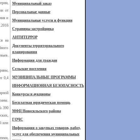
ерни,
Муниципальный заказ
ии от
Персональные данные
ния и
Муниципальные услуги и функции
.2016
Страницы застройщика
АНТИТЕРРОР
ся на
Документы территориального
йного
планирования
вьев.
Информация для граждан
Сельские поселения
равы,
МУНИЦИПАЛЬНЫЕ ПРОГРАММЫ
е 0,4
ИНФОРМАЦИОННАЯ БЕЗОПАСНОСТЬ
арной
Конкурсы и аукционы
раны.
Бесплатная юридическая помощь
№ 390
МФЦ Новосильского района
ских,
ГОЧС
й или
Информация о закупках товаров, работ,
услуг для обеспечения муниципальных
тями,