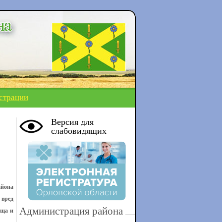
страции
Версия для
слабовидящих
айона
 вред
Администрация района
ища и