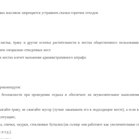
ных массивов запрещается устраивать свалки горючих отходов.
истья, траву и другие остатки растительности в местах общественного пользования
ем специально отведенных мест.
х местах влечет наложение административного штрафа:
 рекомендуем:
безопасности при проведении отдыха и обеспечьте их неукоснительное выполнени
игайте траву, не сжигайте мусор (лучше закапывать его в подходящем месте), а если в
 ситуацию;
ы, спички, окурки, стеклянные бутылки (на солнце они работают как увеличительные ст
 т.д.);