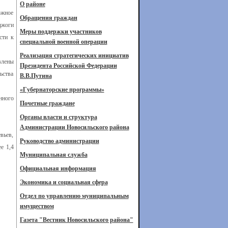
О районе
ожное
Обращения граждан
джоги
Меры поддержки участников
сти к
специальной военной операции
Реализация стратегических инициатив
влены
Президента Российской Федерации
ьства
В.В.Путина
«Губернаторские программы»
нного
Почетные граждане
Органы власти и структура
Администрации Новосильского района
вьев,
Руководство администрации
е 1,4
Муниципальная служба
Официальная информация
Экономика и социальная сфера
Отдел по управлению муниципальным
имуществом
Газета "Вестник Новосильского района"