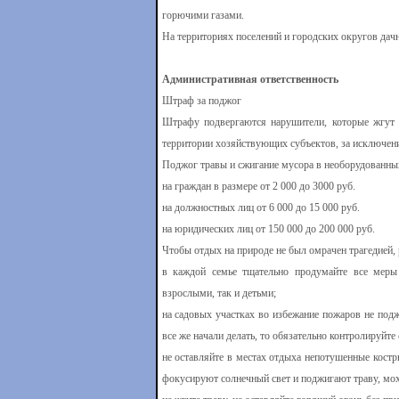
горючими газами.
На территориях поселений и городских округов дач
Административная ответственность
Штраф за поджог
Штрафу подвергаются нарушители, которые жгут л
территории хозяйствующих субъектов, за исключени
Поджог травы и сжигание мусора в необорудованны
на граждан в размере от 2 000 до 3000 руб.
на должностных лиц от 6 000 до 15 000 руб.
на юридических лиц от 150 000 до 200 000 руб.
Чтобы отдых на природе не был омрачен трагедией,
в каждой семье тщательно продумайте все меры 
взрослыми, так и детьми;
на садовых участках во избежание пожаров не подж
все же начали делать, то обязательно контролируйте
не оставляйте в местах отдыха непотушенные костр
фокусируют солнечный свет и поджигают траву, мох и