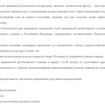
шей травяной растительности по-прежнему является человеческий фактор – неостор
мусора без принятия мер к недопущению распространения огня, а также умышленные по
ространения огня на жилые и подсобные строения, что, как следствие, может приве
отерь.
безопасности при проведении выжиганий сухой травянистой растительности устано
жарного режима в Российской Федерации, утвержденных постановлением Правител
ежима сплошные площадные выжигания (за исключением земель сельскохозяйстве
тренную погоду при условии, что:
ности располагается на расстоянии не ближе 50 метров от ближайшего объекта защиты;
травянистой растительности очищена в радиусе 25-30 метров от сухостойных дере
 материалов и отделена противопожарной минерализованной полосой шириной не мене
 растительности, обеспечены первичными средствами пожаротушения.
ным режимом;
ах;
(за исключением рисовой соломы)