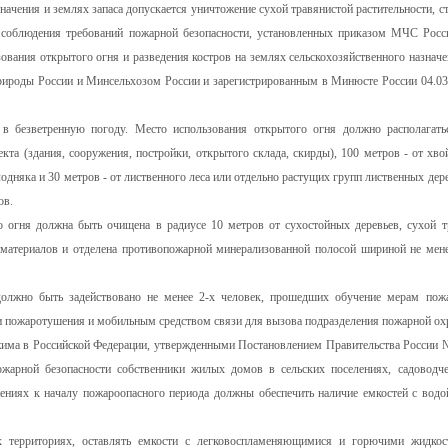
ачения и землях запаса допускается уничтожение сухой травянистой растительности, ст
 соблюдения требований пожарной безопасности, установленных приказом МЧС Росс
вания открытого огня и разведения костров на землях сельскохозяйственного назначе
рироды России и Минсельхозом России и зарегистрированным в Минюсте России 04.03
в безветренную погоду. Место использования открытого огня должно располагать
кта (здания, сооружения, постройки, открытого склада, скирды), 100 метров - от хво
одняка и 30 метров - от лиственного леса или отдельно растущих групп лиственных дере
ов.
о огня должна быть очищена в радиусе 10 метров от сухостойных деревьев, сухой т
 материалов и отделена противопожарной минерализованной полосой шириной не мене
должно быть задействовано не менее 2-х человек, прошедших обучение мерам пож
и пожаротушения и мобильным средством связи для вызова подразделения пожарной ох
жима в Российской Федерации, утвержденными Постановлением Правительства России 
жарной безопасности собственники жилых домов в сельских поселениях, садоводче
ениях к началу пожароопасного периода должны обеспечить наличие емкостей с водо
 территориях, оставлять емкости с легковоспламеняющимися и горючими жидкос