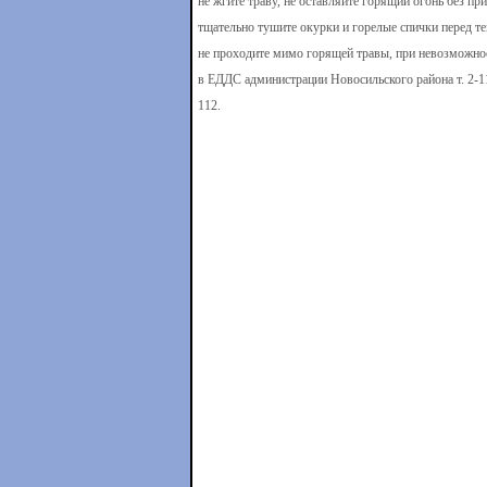
не жгите траву, не оставляйте горящий огонь без пр
тщательно тушите окурки и горелые спички перед те
не проходите мимо горящей травы, при невозможно
в ЕДДС администрации Новосильского района т. 2-11
112.