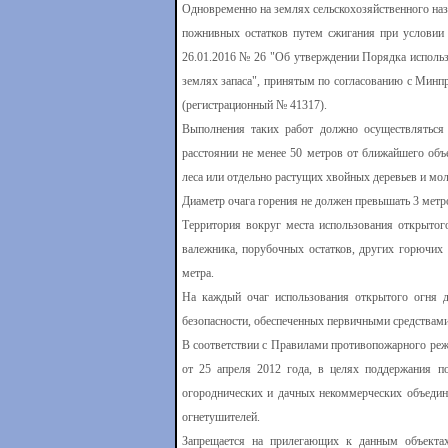
Одновременно на землях сельскохозяйственного назн
пожнивных остатков путем сжигания при условии
26.01.2016 № 26 "Об утверждении Порядка использо
землях запаса", принятым по согласованию с Минп
(регистрационный № 41317).
Выполнения таких работ должно осуществляться 
расстоянии не менее 50 метров от ближайшего объе
леса или отдельно растущих хвойных деревьев и мол
Диаметр очага горения не должен превышать 3 метр
Территория вокруг места использования открытог
валежника, порубочных остатков, других горючих
метра.
На каждый очаг использования открытого огня 
безопасности, обеспеченных первичными средствам
В соответствии с Правилами противопожарного ре
от 25 апреля 2012 года, в целях поддержания по
огороднических и дачных некоммерческих объедин
огнетушителей.
Запрещается на прилегающих к данным объектах