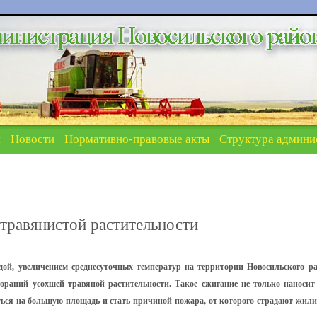
я
Новости
Нормативно-правовые акты
Структура админи
травянистой растительности
дой, увеличением среднесуточных температур на территории Новосильского р
ораний усохшей травяной растительности. Такое сжигание не только наносит
иться на большую площадь и стать причиной пожара, от которого страдают жил