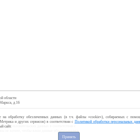
ой области
Маркса, д.16
е на обработку обезличенных данных (в т.ч. файлы «cookie»), собираемых с помощ
Метрика и других сервисов) в соответствии с
Политикой обработки персональных дан
ботку пользовательских данных в соответствии с
й сайт.
 вы не хотите, чтобы ваши данные обрабатывались,
Принять