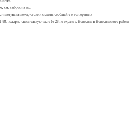
исмотра;
м, как выбросить их;
сти потушить пожар своими силами, сообщайте о возгораниях
-88, пожарно-спасательную часть № 28 по охране г. Новосиль и Новосильского района – т