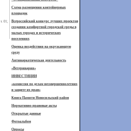
Схема размещения контейнерных
площадок
Всероссийский конкурс лучших проектов
. 01;
создания комфортной городской среды в
малых городах и исторических
поселениях
Оценка воздействия на окружающую
среду
Антинаркотическая деятельность
«Ветеринария»
ИНВЕСТИЦИИ
«комиссия по делам несовершеннолетних
и защите их прав»
Книга Памяти Новосильский район
Нормативно-правовые акты
Открытые данные
Фотоальбом
Опросы