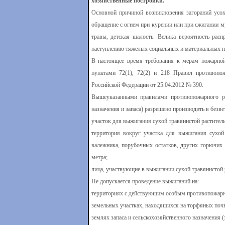
хозяйственные постройки.
Основной причиной возникновения загораний усох
обращение с огнем при курении или при сжигании 
травы, детская шалость. Велика вероятность расп
наступлению тяжелых социальных и материальных п
В настоящее время требования к мерам пожарной 
пунктами 72(1), 72(2) и 218 Правил противопо
Российской Федерации от 25.04.2012 № 390.
Вышеуказанными правилами противопожарного р
назначения и запаса) разрешено производить в безве
участок для выжигания сухой травянистой раститель
территория вокруг участка для выжигания сухой 
валежника, порубочных остатков, других горючих
метра;
лица, участвующие в выжигании сухой травянистой
Не допускается проведение выжиганий на:
территориях с действующим особым противопожар
земельных участках, находящихся на торфяных почв
землях запаса и сельскохозяйственного назначения 