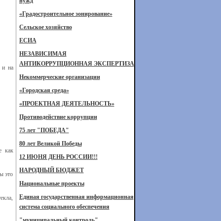
нужд
«Градостроительное зонирование»
Сельское хозяйство
ЕСИА
НЕЗАВИСИМАЯ
АНТИКОРРУПЦИОННАЯ ЭКСПЕРТИЗА
 и на
Некоммерческие организации
«Городская среда»
«ПРОЕКТНАЯ ДЕЯТЕЛЬНОСТЬ»
Противодействие коррупции
75 лет "ПОБЕДА"
80 лет Великой Победы
е как
12 ИЮНЯ ДЕНЬ РОССИИ!!!
НАРОДНЫЙ БЮДЖЕТ
ы это
Национальные проекты
Единая государственная информационная
екла,
система социального обеспечения
"муниципальный контроль"