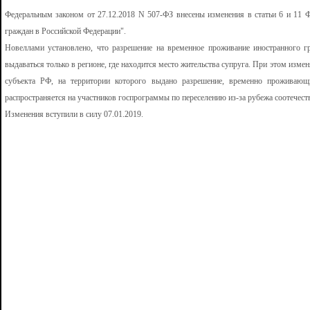
Федеральным законом от 27.12.2018 N 507-ФЗ внесены изменения в статьи 6 и 11 
граждан в Российской Федерации".
Новеллами установлено, что разрешение на временное проживание иностранного г
выдаваться только в регионе, где находится место жительства супруга. При этом изме
субъекта РФ, на территории которого выдано разрешение, временно проживающ
распространяется на участников госпрограммы по переселению из-за рубежа соотечест
Изменения вступили в силу 07.01.2019.