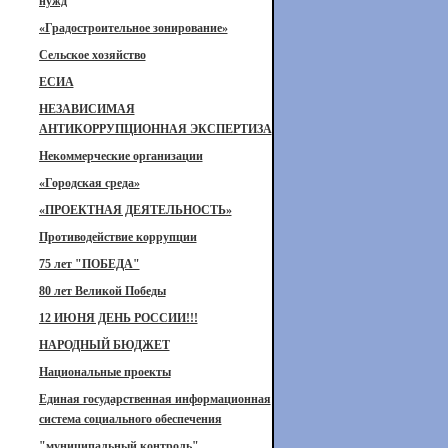
нужд
«Градостроительное зонирование»
Сельское хозяйство
ЕСИА
НЕЗАВИСИМАЯ
АНТИКОРРУПЦИОННАЯ ЭКСПЕРТИЗА
Некоммерческие организации
«Городская среда»
«ПРОЕКТНАЯ ДЕЯТЕЛЬНОСТЬ»
Противодействие коррупции
75 лет "ПОБЕДА"
80 лет Великой Победы
12 ИЮНЯ ДЕНЬ РОССИИ!!!
НАРОДНЫЙ БЮДЖЕТ
Национальные проекты
Единая государственная информационная
система социального обеспечения
"муниципальный контроль"