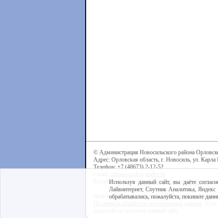
© Администрация Новосильского района Орловск
Адрес: Орловская область, г. Новосиль, ул. Карла 
Телефон: +7 (48673) 2-12-52
e-mail:
admnovosil@yandex.ru
Разработка сайта -
Центр интернет-образования
Используя данный сайт, вы даёте согласи
Лайвинтернет, Спутник Аналитика, Яндекс 
Используя данный сайт, вы даёте согласие на обра
обрабатывались, пожалуйста, покиньте данны
Политикой обработки персональных данных
. Если
пожалуйста, покиньте данный сайт.