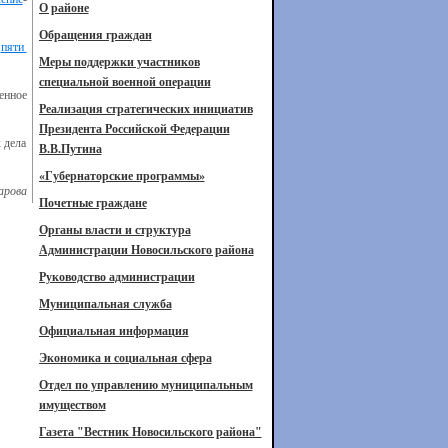
О районе
Обращения граждан
е
пяти
Меры поддержки участников
специальной военной операции
енное
Реализация стратегических инициатив
Президента Российской Федерации
 дела
В.В.Путина
«Губернаторские программы»
арова
Почетные граждане
Органы власти и структура
Администрации Новосильского района
Руководство администрации
Муниципальная служба
Официальная информация
Экономика и социальная сфера
Отдел по управлению муниципальным
имуществом
Газета "Вестник Новосильского района"