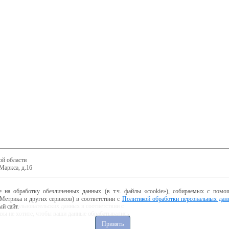
ой области
Маркса, д.16
е на обработку обезличенных данных (в т.ч. файлы «cookie»), собираемых с помощ
Метрика и других сервисов) в соответствии с
Политикой обработки персональных дан
ботку пользовательских данных в соответствии с
й сайт.
 вы не хотите, чтобы ваши данные обрабатывались,
Принять