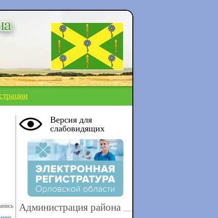
страции
Версия для
слабовидящих
Администрация района
апись
ение
-