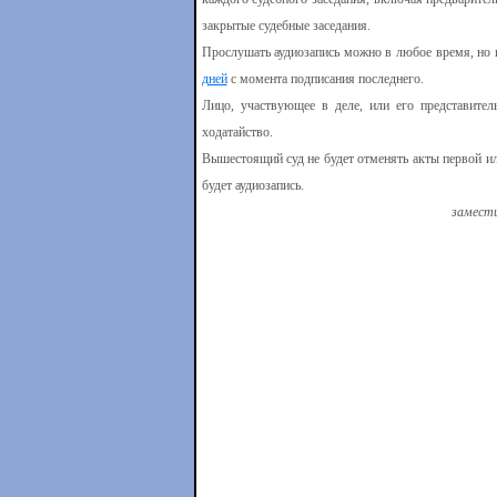
закрытые судебные заседания.
Прослушать аудиозапись можно в любое время, но п
дней
с момента подписания последнего.
Лицо, участвующее в деле, или его представите
ходатайство.
Вышестоящий суд не будет отменять акты первой ил
будет аудиозапись.
замести