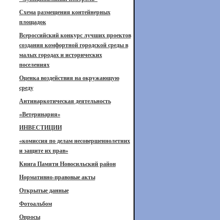
Схема размещения контейнерных
площадок
Всероссийский конкурс лучших проектов
создания комфортной городской среды в
малых городах и исторических
поселениях
Оценка воздействия на окружающую
среду
Антинаркотическая деятельность
«Ветеринария»
ИНВЕСТИЦИИ
«комиссия по делам несовершеннолетних
и защите их прав»
Книга Памяти Новосильский район
Нормативно-правовые акты
Открытые данные
Фотоальбом
Опросы