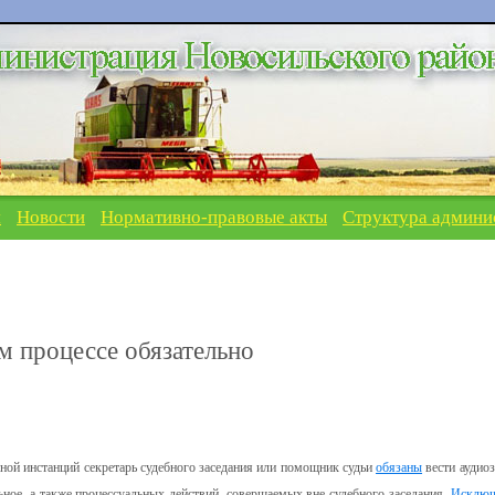
я
Новости
Нормативно-правовые акты
Структура админи
м процессе обязательно
нной инстанций секретарь судебного заседания или помощник судьи
обязаны
вести аудиоз
ьное, а также процессуальных действий, совершаемых вне судебного заседания.
Исключ