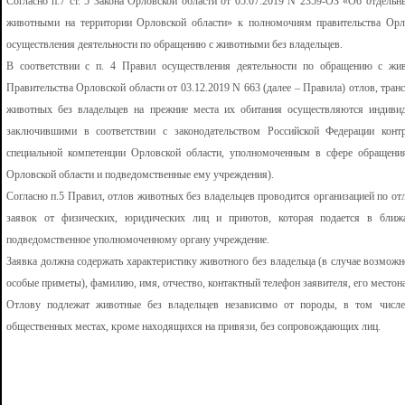
Согласно п.7 ст. 5 Закона Орловской области от 05.07.2019 N 2359-ОЗ «Об отдель
животными на территории Орловской области» к полномочиям правительства Орл
осуществления деятельности по обращению с животными без владельцев.
В соответствии с п. 4 Правил осуществления деятельности по обращению с жи
Правительства Орловской области от 03.12.2019 N 663 (далее – Правила) отлов, тра
животных без владельцев на прежние места их обитания осуществляются индив
заключившими в соответствии с законодательством Российской Федерации контр
специальной компетенции Орловской области, уполномоченным в сфере обращени
Орловской области и подведомственные ему учреждения).
Согласно п.5 Правил, отлов животных без владельцев проводится организацией по о
заявок от физических, юридических лиц и приютов, которая подается в ближ
подведомственное уполномоченному органу учреждение.
Заявка должна содержать характеристику животного без владельца (в случае возможн
особые приметы), фамилию, имя, отчество, контактный телефон заявителя, его местон
Отлову подлежат животные без владельцев независимо от породы, в том числ
общественных местах, кроме находящихся на привязи, без сопровождающих лиц.