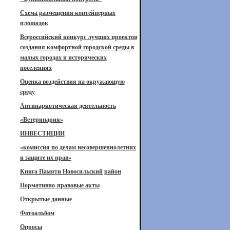
Схема размещения контейнерных
площадок
Всероссийский конкурс лучших проектов
создания комфортной городской среды в
малых городах и исторических
поселениях
Оценка воздействия на окружающую
среду
Антинаркотическая деятельность
«Ветеринария»
ИНВЕСТИЦИИ
«комиссия по делам несовершеннолетних
и защите их прав»
Книга Памяти Новосильский район
Нормативно-правовые акты
Открытые данные
Фотоальбом
Опросы