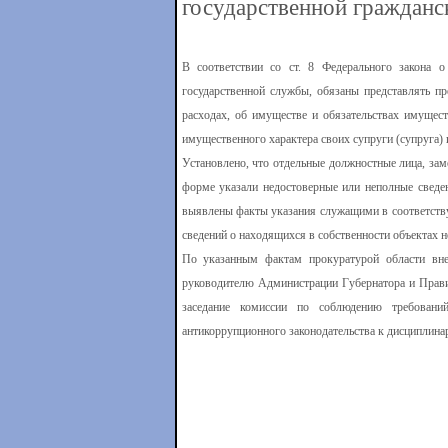
государственной гражданс
В соответствии со ст. 8 Федерального закона
государственной службы, обязаны представлять пр
расходах, об имуществе и обязательствах имущест
имущественного характера своих супруги (супруга) 
Установлено, что отдельные должностные лица, за
форме указали недостоверные или неполные сведен
выявлены факты указания служащими в соответств
сведений о находящихся в собственности объектах 
По указанным фактам прокуратурой области вне
руководителю Администрации Губернатора и Правит
заседание комиссии по соблюдению требовани
антикоррупционного законодательства к дисциплина