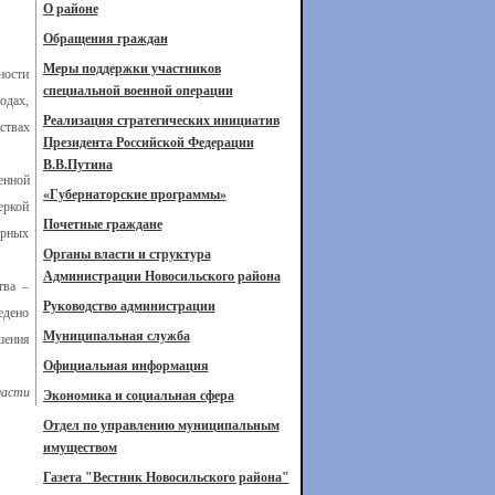
О районе
Обращения граждан
Меры поддержки участников
ности
специальной военной операции
одах,
Реализация стратегических инициатив
ствах
Президента Российской Федерации
В.В.Путина
енной
«Губернаторские программы»
еркой
Почетные граждане
ерных
Органы власти и структура
Администрации Новосильского района
тва –
Руководство администрации
едено
Муниципальная служба
шения
Официальная информация
ласти
Экономика и социальная сфера
Отдел по управлению муниципальным
имуществом
Газета "Вестник Новосильского района"