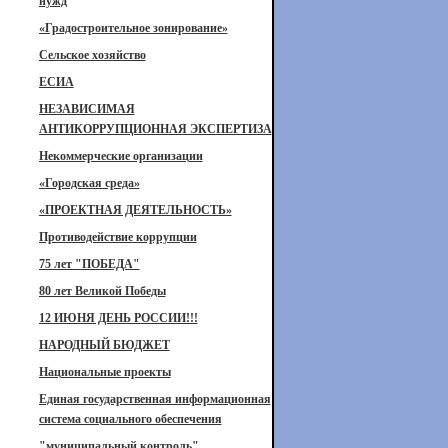
нужд
«Градостроительное зонирование»
Сельское хозяйство
ЕСИА
НЕЗАВИСИМАЯ
АНТИКОРРУПЦИОННАЯ ЭКСПЕРТИЗА
Некоммерческие организации
«Городская среда»
«ПРОЕКТНАЯ ДЕЯТЕЛЬНОСТЬ»
Противодействие коррупции
75 лет "ПОБЕДА"
80 лет Великой Победы
12 ИЮНЯ ДЕНЬ РОССИИ!!!
НАРОДНЫЙ БЮДЖЕТ
Национальные проекты
Единая государственная информационная
система социального обеспечения
"муниципальный контроль"