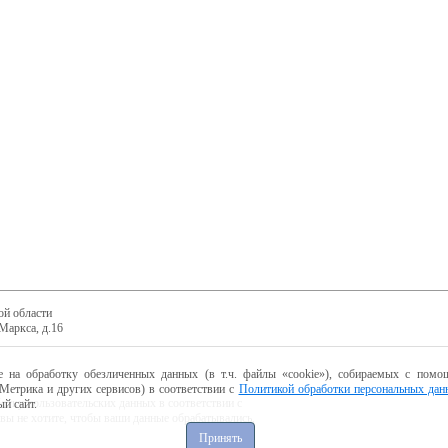
ой области
Маркса, д.16
е на обработку обезличенных данных (в т.ч. файлы «cookie»), собираемых с помощ
Метрика и других сервисов) в соответствии с
Политикой обработки персональных дан
ботку пользовательских данных в соответствии с
й сайт.
 вы не хотите, чтобы ваши данные обрабатывались,
Принять