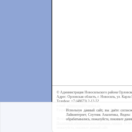
© Администрация Новосильского района Орловск
Адрес: Орловская область, г. Новосиль, ул. Карла 
Телефон: +7 (48673) 2-12-52
e-mail:
admnovosil@yandex.ru
Разработка сайта -
Центр интернет-образования
Используя данный сайт, вы даёте согласи
Лайвинтернет, Спутник Аналитика, Яндекс 
Используя данный сайт, вы даёте согласие на обра
обрабатывались, пожалуйста, покиньте данны
Политикой обработки персональных данных
. Если
пожалуйста, покиньте данный сайт.