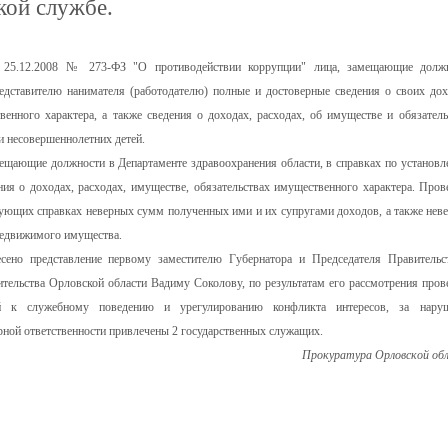
кой службе.
 о 25.12.2008 № 273-ФЗ "О противодействии коррупции" лица, замещающие долж
едставителю нанимателя (работодателю) полные и достоверные сведения о своих дох
венного характера, а также сведения о доходах, расходах, об имуществе и обязатель
и несовершеннолетних детей.
мещающие должности в Департаменте здравоохранения области, в справках по установл
ия о доходах, расходах, имуществе, обязательствах имущественного характера. Пров
ующих справках неверных сумм полученных ими и их супругами доходов, а также нев
недвижимого имущества.
сено представление первому заместителю Губернатора и Председателя Правительс
ельства Орловской области Вадиму Соколову, по результатам его рассмотрения пров
й к служебному поведению и урегулированию конфликта интересов, за нару
рной ответственности привлечены 2 государственных служащих.
Прокуратура Орловской об