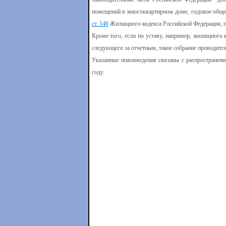
помещений в многоквартирном доме, годовое обще
ст. 146
Жилищного кодекса Российской Федерации, пр
Кроме того, если по уставу, например, жилищного к
следующего за отчетным, такое собрание проводится
Указанные нововведения связаны с распространен
году.