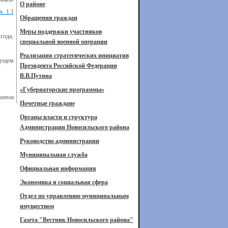
О районе
ч. 1.1
Обращения граждан
Меры поддержки участников
года,
специальной военной операции
Реализация стратегических инициатив
кущем
Президента Российской Федерации
В.В.Путина
«Губернаторские программы»
латов
Почетные граждане
Органы власти и структура
Администрации Новосильского района
Руководство администрации
Муниципальная служба
Официальная информация
Экономика и социальная сфера
Отдел по управлению муниципальным
имуществом
Газета "Вестник Новосильского района"