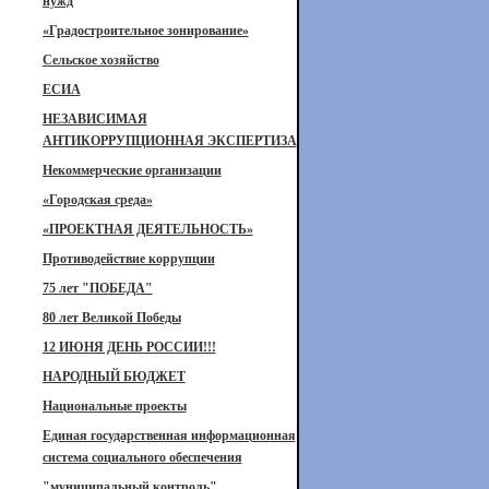
нужд
«Градостроительное зонирование»
Сельское хозяйство
ЕСИА
НЕЗАВИСИМАЯ
АНТИКОРРУПЦИОННАЯ ЭКСПЕРТИЗА
Некоммерческие организации
«Городская среда»
«ПРОЕКТНАЯ ДЕЯТЕЛЬНОСТЬ»
Противодействие коррупции
75 лет "ПОБЕДА"
80 лет Великой Победы
12 ИЮНЯ ДЕНЬ РОССИИ!!!
НАРОДНЫЙ БЮДЖЕТ
Национальные проекты
Единая государственная информационная
система социального обеспечения
"муниципальный контроль"