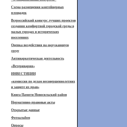
Схема размещения контейнерных
площадок
Всероссийский конкурс лучших проектов
создания комфортной городской среды в
малых городах и исторических
поселениях
Оценка воздействия на окружающую
среду
Антинаркотическая деятельность
«Ветеринария»
ИНВЕСТИЦИИ
«комиссия по делам несовершеннолетних
и защите их прав»
Книга Памяти Новосильский район
Нормативно-правовые акты
Открытые данные
Фотоальбом
Опросы