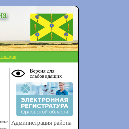
страции
Версия для
слабовидящих
Администрация района
льные
ников