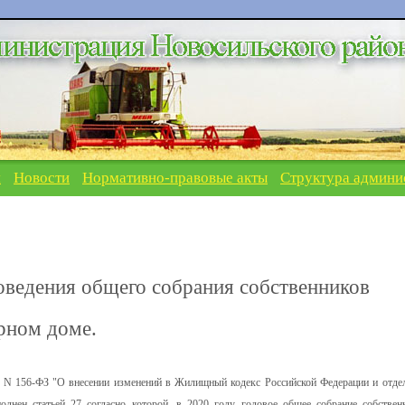
я
Новости
Нормативно-правовые акты
Структура админи
оведения общего собрания собственников
рном доме.
0 N 156-ФЗ "О внесении изменений в Жилищный кодекс Российской Федерации и отде
олнен статьей 27 согласно которой, в 2020 году годовое общее собрание собствен