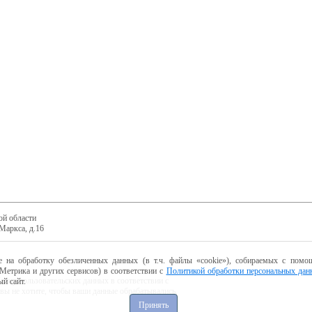
ой области
Маркса, д.16
е на обработку обезличенных данных (в т.ч. файлы «cookie»), собираемых с помощ
Метрика и других сервисов) в соответствии с
Политикой обработки персональных дан
ботку пользовательских данных в соответствии с
й сайт.
 вы не хотите, чтобы ваши данные обрабатывались,
Принять