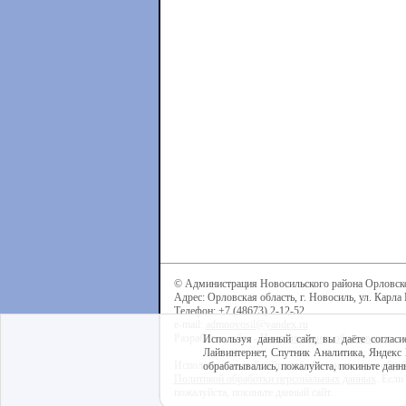
© Администрация Новосильского района Орловск
Адрес: Орловская область, г. Новосиль, ул. Карла 
Телефон: +7 (48673) 2-12-52
e-mail:
admnovosil@yandex.ru
Разработка сайта -
Центр интернет-образования
Используя данный сайт, вы даёте согласи
Лайвинтернет, Спутник Аналитика, Яндекс 
Используя данный сайт, вы даёте согласие на обра
обрабатывались, пожалуйста, покиньте данны
Политикой обработки персональных данных
. Если
пожалуйста, покиньте данный сайт.