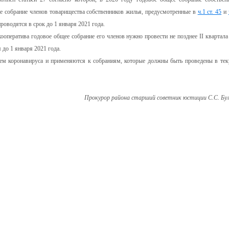
е собрание членов товарищества собственников жилья, предусмотренные в
ч.1 ст. 45
и
оводятся в срок до 1 января 2021 года.
ооператива годовое общее собрание его членов нужно провести не позднее II квартала 
 до 1 января 2021 года.
ием коронавируса и применяются к собраниям, которые должны быть проведены в те
Прокурор района старший советник юстиции С.С. Бу