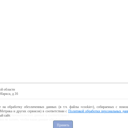
ой области
Маркса, д.16
е на обработку обезличенных данных (в т.ч. файлы «cookie»), собираемых с помощ
Метрика и других сервисов) в соответствии с
Политикой обработки персональных дан
ботку пользовательских данных в соответствии с
й сайт.
 вы не хотите, чтобы ваши данные обрабатывались,
Принять