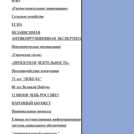
нужд
«Градостроительное зонирование»
Сельское хозяйство
ЕСИА
НЕЗАВИСИМАЯ
АНТИКОРРУПЦИОННАЯ ЭКСПЕРТИЗА
Некоммерческие организации
«Городская среда»
«ПРОЕКТНАЯ ДЕЯТЕЛЬНОСТЬ»
Противодействие коррупции
75 лет "ПОБЕДА"
80 лет Великой Победы
12 ИЮНЯ ДЕНЬ РОССИИ!!!
НАРОДНЫЙ БЮДЖЕТ
Национальные проекты
Единая государственная информационная
система социального обеспечения
"муниципальный контроль"