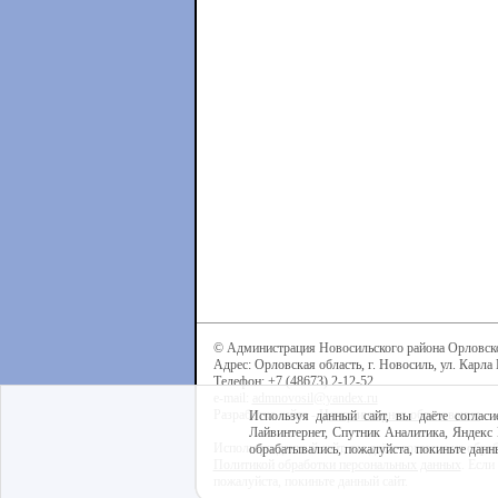
© Администрация Новосильского района Орловск
Адрес: Орловская область, г. Новосиль, ул. Карла 
Телефон: +7 (48673) 2-12-52
e-mail:
admnovosil@yandex.ru
Разработка сайта -
Центр интернет-образования
Используя данный сайт, вы даёте согласи
Лайвинтернет, Спутник Аналитика, Яндекс 
Используя данный сайт, вы даёте согласие на обра
обрабатывались, пожалуйста, покиньте данны
Политикой обработки персональных данных
. Если
пожалуйста, покиньте данный сайт.