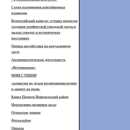
Схема размещения контейнерных
площадок
Всероссийский конкурс лучших проектов
создания комфортной городской среды в
малых городах и исторических
поселениях
Оценка воздействия на окружающую
среду
Антинаркотическая деятельность
«Ветеринария»
ИНВЕСТИЦИИ
«комиссия по делам несовершеннолетних
и защите их прав»
Книга Памяти Новосильский район
Нормативно-правовые акты
Открытые данные
Фотоальбом
Опросы