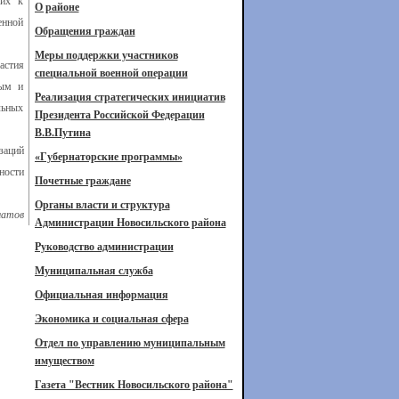
щих к
О районе
енной
Обращения граждан
Меры поддержки участников
астия
специальной военной операции
ным и
Реализация стратегических инициатив
льных
Президента Российской Федерации
В.В.Путина
заций
«Губернаторские программы»
ности
Почетные граждане
Органы власти и структура
латов
Администрации Новосильского района
Руководство администрации
Муниципальная служба
Официальная информация
Экономика и социальная сфера
Отдел по управлению муниципальным
имуществом
Газета "Вестник Новосильского района"