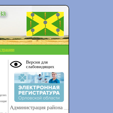
страции
Версия для
слабовидящих
целях
ующие
Администрация района