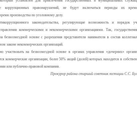
 который установлен для привлечения государственных и муниципальных служа
ние коррупционных правонарушений, не будут включаться периоды их врем
 время производства по уголовному делу.
коррупционного законодательства, регулирующие возможность и порядок уч
правлении коммерческими и некоммерческими организациями. Так, государствен
 безвозмездной основе с разрешения представителя нанимателя в состав коллегиа
мом законе некоммерческих организаций.
о участвовать на безвозмездной основе в органах управления «дочерних» органи
ся коммерческие организации, более 50% акций (долей) которых находится в собствен
ании или публично-правовой компании.
Прокурор района старший советник юстиции С.С. Бу