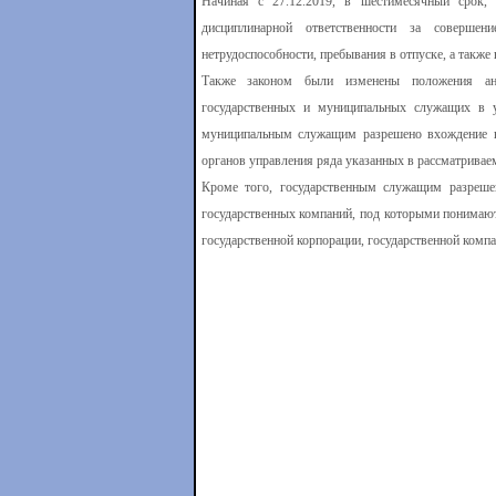
Начиная с 27.12.2019, в шестимесячный срок,
дисциплинарной ответственности за соверше
нетрудоспособности, пребывания в отпуске, а также
Также законом были изменены положения анти
государственных и муниципальных служащих в у
муниципальным служащим разрешено вхождение на
органов управления ряда указанных в рассматривае
Кроме того, государственным служащим разрешен
государственных компаний, под которыми понимают
государственной корпорации, государственной комп