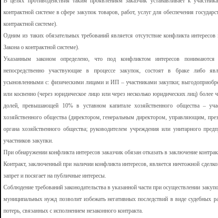
В целях противодействия таким проявлениям заказчик устанавливает к участни
контрактной системе в сфере закупок товаров, работ, услуг для обеспечения госуда
контрактной системе).
Одним из таких обязательных требований является отсутствие конфликта интересов м
Закона о контрактной системе).
Указанным законом определено, что под конфликтом интересов понимаются 
непосредственно участвующие в процессе закупок, состоят в браке либо яв
усыновленными с: физическими лицами и ИП – участниками закупки; выгодоприоб
или косвенно (через юридическое лицо или через несколько юридических лиц) более
долей, превышающей 10% в уставном капитале хозяйственного общества – уча
хозяйственного общества (директором, генеральным директором, управляющим, прези
органа хозяйственного общества; руководителем учреждения или унитарного пред
участников закупки.
При обнаружении конфликта интересов заказчик обязан отказать в заключение контрак
Контракт, заключенный при наличии конфликта интересов, является ничтожной сделко
запрет и посягает на публичные интересы.
Соблюдение требований законодательства в указанной части при осуществлении закупок
муниципальных нужд позволит избежать негативных последствий в виде судебных р
потерь, связанных с исполнением незаконного контракта.