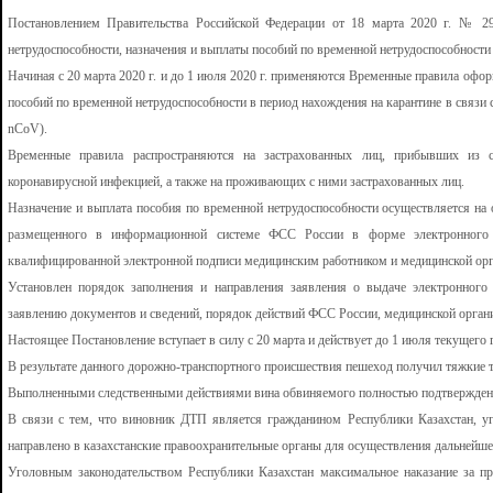
Постановлением Правительства Российской Федерации от 18 марта 2020 г. № 2
нетрудоспособности, назначения и выплаты пособий по временной нетрудоспособности 
Начиная с 20 марта 2020 г. и до 1 июля 2020 г. применяются Временные правила офо
пособий по временной нетрудоспособности в период нахождения на карантине в связи
nCoV).
Временные правила распространяются на застрахованных лиц, прибывших из ст
коронавирусной инфекцией, а также на проживающих с ними застрахованных лиц.
Назначение и выплата пособия по временной нетрудоспособности осуществляется на 
размещенного в информационной системе ФСС России в форме электронного д
квалифицированной электронной подписи медицинским работником и медицинской орг
Установлен порядок заполнения и направления заявления о выдаче электронного 
заявлению документов и сведений, порядок действий ФСС России, медицинской организ
Настоящее Постановление вступает в силу с 20 марта и действует до 1 июля текущего 
В результате данного дорожно-транспортного происшествия пешеход получил тяжкие 
Выполненными следственными действиями вина обвиняемого полностью подтверждена
В связи с тем, что виновник ДТП является гражданином Республики Казахстан, у
направлено в казахстанские правоохранительные органы для осуществления дальнейше
Уголовным законодательством Республики Казахстан максимальное наказание за п