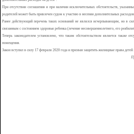
При отсутствии соглашения и при наличии исключительных обстоятельств, указанны
родителей может быть привлечен судом к участию в несении дополнительных расходов
Ранее действующий перечень таких оснований не являлся исчерпывающим, но в сил
связанным с состоянием здоровья ребенка (лечение несовершеннолетнего, его реабилит
Теперь законодателем установлено, что таким обстоятельством является также от
помещения.
Закон вступил в силу 17 февраля 2020 года и призван защитить жилищные права детей 
П