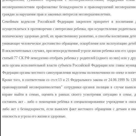
несовершеннолетним профилактике безнадзорности и правонарушений несовершенно
граждан за нарушение прав и законных интересов несовершеннолетних.
Семейным кодексом Российской Федерации закреплен приоритет в воспитании д
осуществляться в противоречии с интересами ребенка; при осуществлении родительск
психическому здоровью детей, их нравственному развитию, а способы воспитания дет
унижающее человеческое достоинство обращение, оскорбление или эксплуатацию детей (
В исключительных случаях, при непосредственной угрозе жизни ребенка или его здоров
статьей 77 СК РФ немедленно отобрать ребенка у родителей (одного из них) или у дру
акта органа исполнительной власти субъекта Российской Федерации или главы муниц
Федерации органы местного самоуправления наделены полномочиями по опеке и попеч
Кроме того, в соответствии со ст.ст.13 и 21 Федерального закона от 24.06.1999 № 
правонарушений несовершеннолетних" сотрудники органов полиции в случае выявл
вправе выйти в семью, оценить в рамках своего усмотрения ситуацию в семье, д
составить акт - либо о помещении ребёнка в специализированное учреждение в свя
либо акт о безнадзорности, если выявлен факт жестокого обращения с детьми и им
опасность и угроза его жизни и здоровью.
П