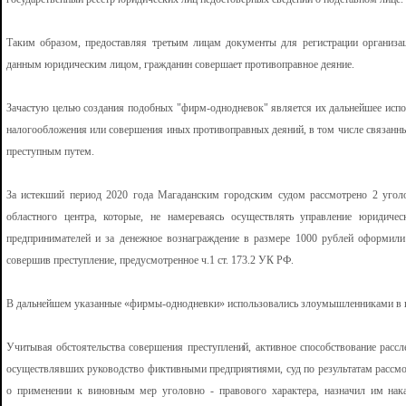
Таким образом, предоставляя третьим лицам документы для регистрации организац
данным юридическим лицом, гражданин совершает противоправное деяние.
Зачастую целью создания подобных "фирм-однодневок" является их дальнейшее испол
налогообложения или совершения иных противоправных деяний, в том числе связанн
преступным путем.
За истекший период 2020 года Магаданским городским судом рассмотрено 2 уголо
областного центра, которые, не намереваясь осуществлять управление юридиче
предпринимателей и за денежное вознаграждение в размере 1000 рублей оформили
совершив преступление, предусмотренное ч.1 ст. 173.2 УК РФ.
В дальнейшем указанные «фирмы-однодневки» использовались злоумышленниками в п
Учитывая обстоятельства совершения преступлений, активное способствование расс
осуществлявших руководство фиктивными предприятиями, суд по результатам рассмот
о применении к виновным мер уголовно - правового характера, назначил им нака