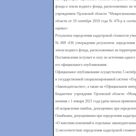
фонда и земли водного фонда, расположенных на т
учреждением Орловской области "Межрегиональное
области от 19 сентября 2019 года № 470-р в соот
оценке».
Результаты определения кадастровой стоимости утв
№ 609 «Об утверждении результатов определения 
земли водного фонда, расположенных на территории
Постановление вступает в силу по истечении одного
его официального опубликования.
Официальное опубликование осуществлено 5 октября
в государственной специализированной системе «Пор
«Законодательcтво», а также на «Официальном инте
Бюджетное учреждение Орловской области «Межре
начиная с 1 января 2021 года (даты начала примене
об исправлении ошибок, допущенных при определен
Ошибками, допущенными при определении кадастров
«О внесении изменений в отдельные законодательны
1) несоответствие определения кадастровой стоимос