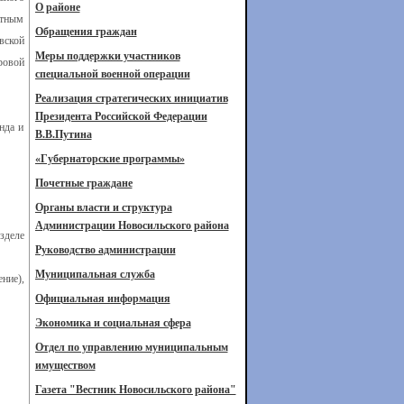
О районе
етным
Обращения граждан
вской
Меры поддержки участников
ровой
специальной военной операции
Реализация стратегических инициатив
Президента Российской Федерации
нда и
В.В.Путина
«Губернаторские программы»
Почетные граждане
Органы власти и структура
Администрации Новосильского района
зделе
Руководство администрации
Муниципальная служба
ние),
Официальная информация
Экономика и социальная сфера
Отдел по управлению муниципальным
имуществом
Газета "Вестник Новосильского района"