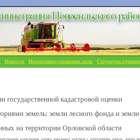
я
Новости
Нормативно-правовые акты
Структура админи
государственной кадастровой оценки
гориями земель: земли лесного фонда и земли
нных на территории Орловской области
дарственная кадастровая оценка
земельных участков с категориями земель: земли ле