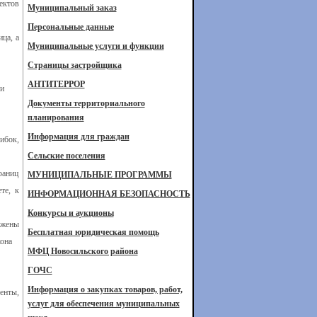
ектов
Муниципальный заказ
Персональные данные
ца, а
Муниципальные услуги и функции
Страницы застройщика
АНТИТЕРРОР
зи
Документы территориального
планирования
Информация для граждан
ибок,
Сельские поселения
раниц
МУНИЦИПАЛЬНЫЕ ПРОГРАММЫ
те, к
ИНФОРМАЦИОННАЯ БЕЗОПАСНОСТЬ
Конкурсы и аукционы
ожены
Бесплатная юридическая помощь
она
МФЦ Новосильского района
ГОЧС
Информация о закупках товаров, работ,
енты,
услуг для обеспечения муниципальных