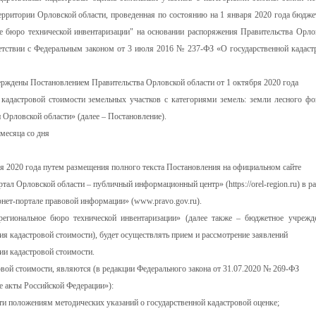
ерритории Орловской области, проведенная по состоянию на 1 января 2020 года бюдж
 бюро технической инвентаризации" на основании распоряжения Правительства Орло
ветствии с Федеральным законом от 3 июля 2016 № 237-ФЗ «О государственной кадаст
ерждены Постановлением Правительства Орловской области от 1 октября 2020 года
кадастровой стоимости земельных участков с категориями земель: земли лесного фо
 Орловской области» (далее – Постановление).
 месяца со дня
 2020 года путем размещения полного текста Постановления на официальном сайте
тал Орловской области – публичный информационный центр» (https://orel-region.ru) в ра
рнет-портале правовой информации» (www.pravo.gov.ru).
гиональное бюро технической инвентаризации» (далее также – бюджетное учрежде
ния кадастровой стоимости), будет осуществлять прием и рассмотрение заявлений
ии кадастровой стоимости.
ой стоимости, являются (в редакции Федерального закона от 31.07.2020 № 269-ФЗ
е акты Российской Федерации»):
ти положениям методических указаний о государственной кадастровой оценке;