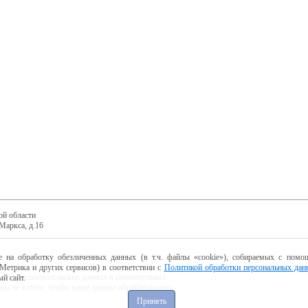
ой области
Маркса, д.16
е на обработку обезличенных данных (в т.ч. файлы «cookie»), собираемых с помощ
Метрика и других сервисов) в соответствии с
Политикой обработки персональных дан
ботку пользовательских данных в соответствии с
й сайт.
 вы не хотите, чтобы ваши данные обрабатывались,
Принять