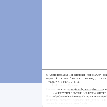
© Администрация Новосильского района Орловск
Адрес: Орловская область, г. Новосиль, ул. Карла 
Телефон: +7 (48673) 2-12-52
e-mail:
admnovosil@yandex.ru
Разработка сайта -
Центр интернет-образования
Используя данный сайт, вы даёте согласи
Лайвинтернет, Спутник Аналитика, Яндекс 
Используя данный сайт, вы даёте согласие на обра
обрабатывались, пожалуйста, покиньте данны
Политикой обработки персональных данных
. Если
пожалуйста, покиньте данный сайт.