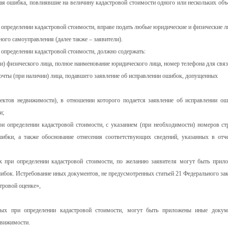
ная ошибка, повлиявшие на величину кадастровой стоимости одного или нескольких объ
определении кадастровой стоимости, вправе подать любые юридические и физические ли
ного самоуправления (далее также – заявители).
определении кадастровой стоимости, должно содержать:
ии) физического лица, полное наименование юридического лица, номер телефона для свя
почты (при наличии) лица, подавшего заявление об исправлении ошибок, допущенных
ектов недвижимости), в отношении которого подается заявление об исправлении ош
и;
и определении кадастровой стоимости, с указанием (при необходимости) номеров ст
шибки, а также обоснование отнесения соответствующих сведений, указанных в отче
 при определении кадастровой стоимости, по желанию заявителя могут быть прил
бок. Истребование иных документов, не предусмотренных статьей 21 Федерального зак
тровой оценке»,
ых при определении кадастровой стоимости, могут быть приложены иные докум
движимости.