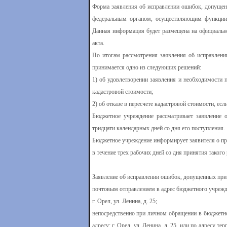
Форма заявления об исправлении ошибок, допущенн
федеральным органом, осуществляющим функции 
Данная информация будет размещена на официальн
акта.
По итогам рассмотрения заявления об исправлен
принимается одно из следующих решений:
1) об удовлетворении заявления и необходимости 
кадастровой стоимости;
2) об отказе в пересчете кадастровой стоимости, е
Бюджетное учреждение рассматривает заявление 
тридцати календарных дней со дня его поступления.
Бюджетное учреждение информирует заявителя о п
в течение трех рабочих дней со дня принятия такого
Заявление об исправлении ошибок, допущенных при
почтовым отправлением в адрес бюджетного учрежд
г. Орел, ул. Ленина, д. 25;
непосредственно при личном обращении в бюджетн
адресу: г. Орел, ул. Ленина, д. 25, или по адресу те