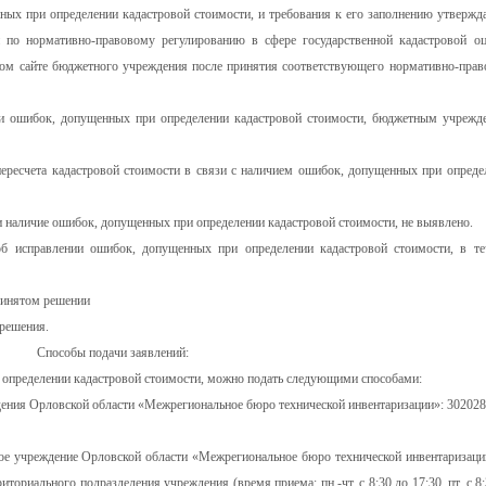
ых при определении кадастровой стоимости, и требования к его заполнению утвержд
по нормативно-правовому регулированию в сфере государственной кадастровой оц
ом сайте бюджетного учреждения после принятия соответствующего нормативно-прав
ии ошибок, допущенных при определении кадастровой стоимости, бюджетным учрежд
пересчета кадастровой стоимости в связи с наличием ошибок, допущенных при опреде
сли наличие ошибок, допущенных при определении кадастровой стоимости, не выявлено.
об исправлении ошибок, допущенных при определении кадастровой стоимости, в те
ринятом решении
 решения.
Способы подачи заявлений:
 определении кадастровой стоимости, можно подать следующими способами:
ения Орловской области «Межрегиональное бюро технической инвентаризации»: 302028
ое учреждение Орловской области «Межрегиональное бюро технической инвентаризаци
рриториального подразделения учреждения (время приема: пн.-чт. с 8:30 до 17:30, пт. с 8