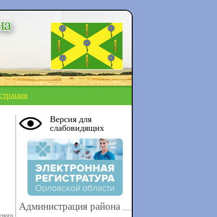
страции
Версия для
слабовидящих
Администрация района
сного