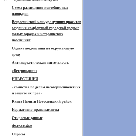
Схема размещения контейнерных
площадок
Всероссийский конкурс лучших проектов
создания комфортной городской среды в
малых городах и исторических
поселениях
Оценка воздействия на окружающую
среду
Антинаркотическая деятельность
«Ветеринария»
ИНВЕСТИЦИИ
«комиссия по делам несовершеннолетних
и защите их прав»
Книга Памяти Новосильский район
Нормативно-правовые акты
Открытые данные
Фотоальбом
Опросы