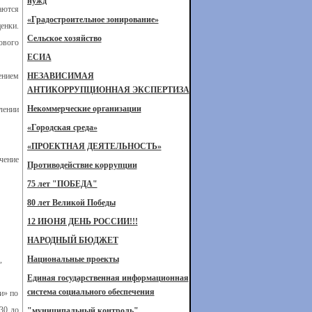
нужд
аются
«Градостроительное зонирование»
енки.
Сельское хозяйство
ового
ЕСИА
ением
НЕЗАВИСИМАЯ
АНТИКОРРУПЦИОННАЯ ЭКСПЕРТИЗА
Некоммерческие организации
лении
«Городская среда»
«ПРОЕКТНАЯ ДЕЯТЕЛЬНОСТЬ»
чение
Противодействие коррупции
75 лет "ПОБЕДА"
80 лет Великой Победы
12 ИЮНЯ ДЕНЬ РОССИИ!!!
НАРОДНЫЙ БЮДЖЕТ
Национальные проекты
,
Единая государственная информационная
система социального обеспечения
и» по
:30 до
"муниципальный контроль"