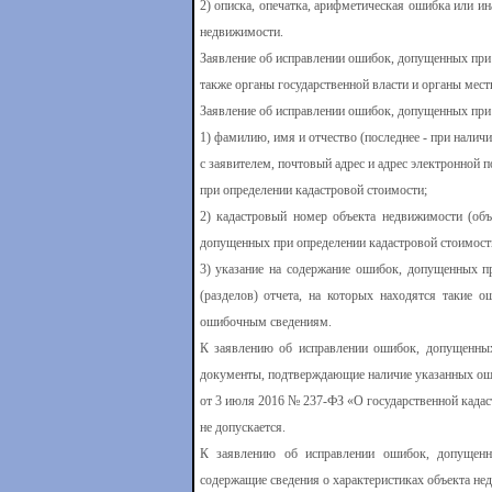
2) описка, опечатка, арифметическая ошибка или и
недвижимости.
Заявление об исправлении ошибок, допущенных при 
также органы государственной власти и органы мест
Заявление об исправлении ошибок, допущенных при 
1) фамилию, имя и отчество (последнее - при налич
с заявителем, почтовый адрес и адрес электронной 
при определении кадастровой стоимости;
2) кадастровый номер объекта недвижимости (объ
допущенных при определении кадастровой стоимост
3) указание на содержание ошибок, допущенных пр
(разделов) отчета, на которых находятся такие о
ошибочным сведениям.
К заявлению об исправлении ошибок, допущенных
документы, подтверждающие наличие указанных оши
от 3 июля 2016 № 237-ФЗ «О государственной кадас
не допускается.
К заявлению об исправлении ошибок, допущенн
содержащие сведения о характеристиках объекта не