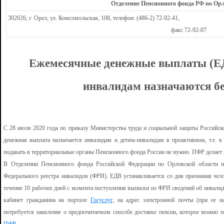
Отделение Пенсионного фонда РФ по Орл
302026, г. Орел, ул. Комсомольская, 108, телефон: (486-2) 72-92-41,
факс 72-92-07
Ежемесячные денежные выплаты (ЕД
инвалидам назначаются бе
С 28 июля 2020 года по приказу Министерства труда и социальной защиты Российс
денежная выплата назначается инвалидам и детям-инвалидам в проактивном, т.е. 
подавать в территориальные органы Пенсионного фонда России не нужно. ПФР делает 
В Отделении Пенсионного фонда Российской Федерации по Орловской области н
Федерального реестра инвалидов (ФРИ). ЕДВ устанавливается со дня признания чел
течение 10 рабочих дней с момента поступления выписки из ФРИ сведений об инвали
кабинет гражданина на портале
Госуслуг
, на адрес электронной почты (при ее н
потребуется заявление о предпочитаемом способе доставке пенсии, которое можно 