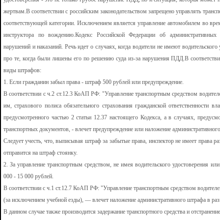
жертвам.В соответствии с российским законодательством запрещено управлять трансп
соответствующей категории. Исключением является управление автомобилем во вре
инструктора по вождению.Кодекс Российской Федерации об административных 
нарушений и наказаний. Речь идет о случаях, когда водители не имеют водительского 
про те, когда были лишены его по решению суда из-за нарушения ПДД.В соответст
виды штрафов:
1. Если гражданин забыл права - штраф 500 рублей или предупреждение.
В соответствии с ч.2 ст.12.3 КоАП РФ: "Управление транспортным средством водите
им, страхового полиса обязательного страхования гражданской ответственности вла
предусмотренного частью 2 статьи 12.37 настоящего Кодекса, а в случаях, предусм
транспортных документов, - влечет предупреждение или наложение административного
Следует учесть, что, выписывая штраф за забытые права, инспектор не имеет права р
отправится на штраф стоянку.
2. За управление транспортным средством, не имея водительского удостоверения ил
000 - 15 000 рублей.
В соответствии с ч.1 ст.12.7 КоАП РФ: "Управление транспортным средством водите
(за исключением учебной езды), — влечет наложение административного штрафа в разм
В данном случае также производится задержание транспортного средства и отстранение