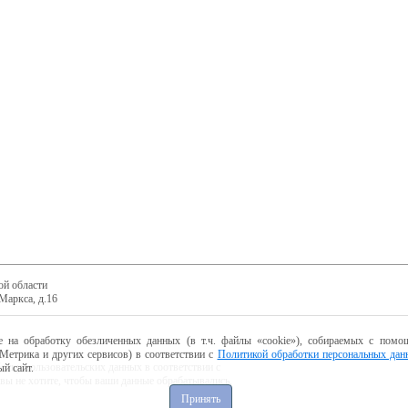
ой области
Маркса, д.16
е на обработку обезличенных данных (в т.ч. файлы «cookie»), собираемых с помощ
Метрика и других сервисов) в соответствии с
Политикой обработки персональных дан
ботку пользовательских данных в соответствии с
й сайт.
 вы не хотите, чтобы ваши данные обрабатывались,
Принять