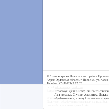
© Администрация Новосильского района Орловск
Адрес: Орловская область, г. Новосиль, ул. Карла 
Телефон: +7 (48673) 2-12-52
e-mail:
admnovosil@yandex.ru
Разработка сайта -
Центр интернет-образования
Используя данный сайт, вы даёте согласи
Лайвинтернет, Спутник Аналитика, Яндекс 
Используя данный сайт, вы даёте согласие на обра
обрабатывались, пожалуйста, покиньте данны
Политикой обработки персональных данных
. Если
пожалуйста, покиньте данный сайт.