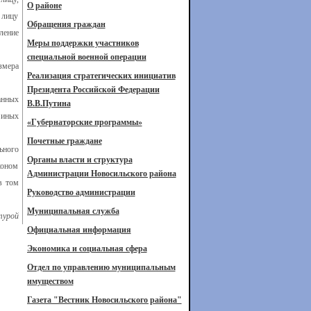
О районе
 лицу
Обращения граждан
ление
Меры поддержки участников
специальной военной операции
змера
Реализация стратегических инициатив
Президента Российской Федерации
анных
В.В.Путина
 иных
«Губернаторские программы»
Почетные граждане
ьного
Органы власти и структура
коном
Администрации Новосильского района
в том
Руководство администрации
Муниципальная служба
турой
Официальная информация
Экономика и социальная сфера
Отдел по управлению муниципальным
имуществом
Газета "Вестник Новосильского района"