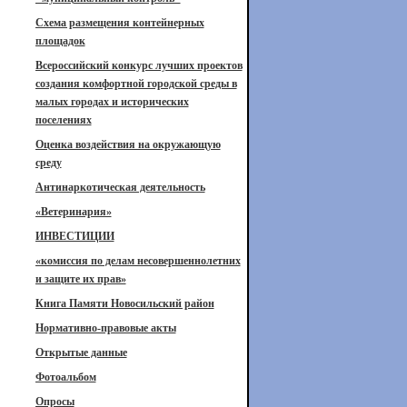
Схема размещения контейнерных
площадок
Всероссийский конкурс лучших проектов
создания комфортной городской среды в
малых городах и исторических
поселениях
Оценка воздействия на окружающую
среду
Антинаркотическая деятельность
«Ветеринария»
ИНВЕСТИЦИИ
«комиссия по делам несовершеннолетних
и защите их прав»
Книга Памяти Новосильский район
Нормативно-правовые акты
Открытые данные
Фотоальбом
Опросы