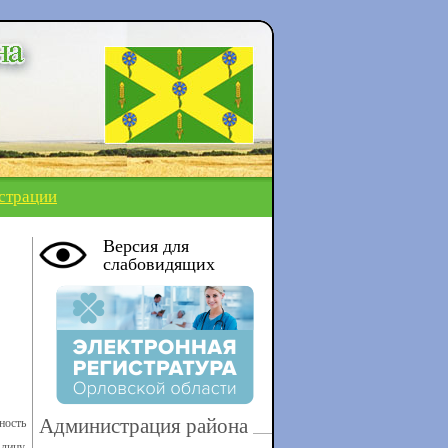
страции
Версия для
слабовидящих
Администрация района
ность
лицу,