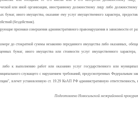
еской или иной организации, иностранному должностному лицу либо должностному
ых бумаг, иного имущества, оказание ему услуг имущественного характера, предостав
йствий (бездействия).
цирующие признаки совершения административного правонарушения в зависимости от ра
азмере до стократной суммы незаконно переданного имущества либо оказанных, обещ
 ценных бумаг, иного имущества или стоимости услуг имущественного характера,
ти либо к выполнению работ или оказанию услуг государственного или муниципал
ниципального служащего с нарушением требований, предусмотренных Федеральным за
пции", влечет установленную ст. 19.29 КоАП РФ административную ответственность, 
Подготовлено Новосильской межрайонной прокура