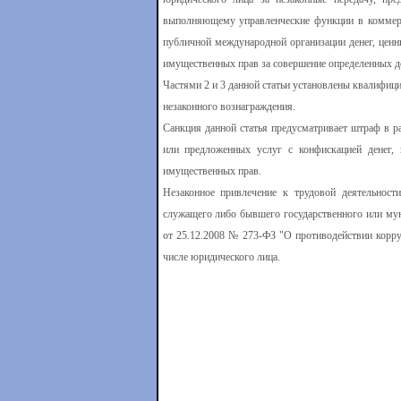
выполняющему управленческие функции в коммерч
публичной международной организации денег, ценн
имущественных прав за совершение определенных де
Частями 2 и 3 данной статьи установлены квалифи
незаконного вознаграждения.
Санкция данной статья предусматривает штраф в р
или предложенных услуг с конфискацией денег,
имущественных прав.
Незаконное привлечение к трудовой деятельнос
служащего либо бывшего государственного или му
от 25.12.2008 № 273-ФЗ "О противодействии корру
числе юридического лица.