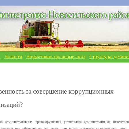
я
Новости
Нормативно-правовые акты
Структура админи
венность за совершение коррупционных
низаций?
б административных правонарушениях установлена административная ответствен
едложение или обещание от его имени или в его интересах должностному лицу, 