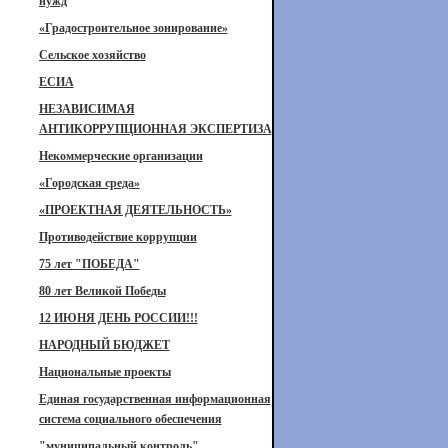
нужд
«Градостроительное зонирование»
Сельское хозяйство
ЕСИА
НЕЗАВИСИМАЯ
АНТИКОРРУПЦИОННАЯ ЭКСПЕРТИЗА
Некоммерческие организации
«Городская среда»
«ПРОЕКТНАЯ ДЕЯТЕЛЬНОСТЬ»
Противодействие коррупции
75 лет "ПОБЕДА"
80 лет Великой Победы
12 ИЮНЯ ДЕНЬ РОССИИ!!!
НАРОДНЫЙ БЮДЖЕТ
Национальные проекты
Единая государственная информационная
система социального обеспечения
"муниципальный контроль"