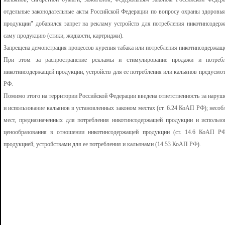
отдельные законодательные акты Российской Федерации по вопросу охраны здоровь
продукции" добавился запрет на рекламу устройств для потребления никотинсодер
саму продукцию (стики, жидкости, картриджи).
Запрещена демонстрация процессов курения табака или потребления никотинсодержащ
При этом за распространение рекламы и стимулирование продажи и потребле
никотинсодержащей продукции, устройств для ее потребления или кальянов предусмот
РФ.
Помимо этого на территории Российской Федерации введена ответственность за наруш
и использование кальянов в установленных законом местах (ст. 6.24 КоАП РФ); нес
мест, предназначенных для потребления никотинсодержащей продукции и использо
ценообразования в отношении никотинсодержащей продукции (ст. 14.6 КоАП РФ
продукцией, устройствами для ее потребления и кальянами (14.53 КоАП РФ).