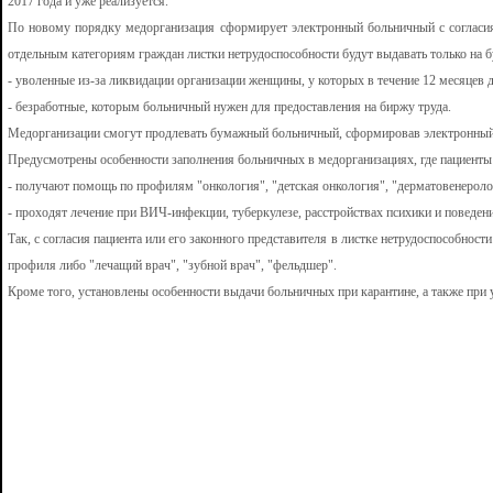
2017 года и уже реализуется.
По новому порядку медорганизация сформирует электронный больничный с согласи
отдельным категориям граждан листки нетрудоспособности будут выдавать только на бу
- уволенные из-за ликвидации организации женщины, у которых в течение 12 месяцев д
- безработные, которым больничный нужен для предоставления на биржу труда.
Медорганизации смогут продлевать бумажный больничный, сформировав электронный,
Предусмотрены особенности заполнения больничных в медорганизациях, где пациенты
- получают помощь по профилям "онкология", "детская онкология", "дерматовенероло
- проходят лечение при ВИЧ-инфекции, туберкулезе, расстройствах психики и поведен
Так, с согласия пациента или его законного представителя в листке нетрудоспособност
профиля либо "лечащий врач", "зубной врач", "фельдшер".
Кроме того, установлены особенности выдачи больничных при карантине, а также при 