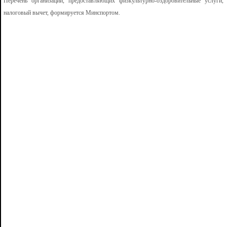
Перечень организаций, предоставляющих физкультурно-оздоровительные услуги
налоговый вычет, формируется Минспортом.