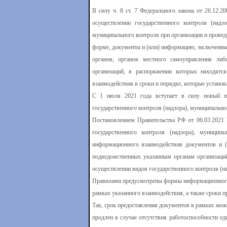
В силу ч. 8 ст. 7 Федерального закона от 26.12
осуществлении государственного контроля (надз
муниципального контроля при организации и провед
форме, документы и (или) информацию, включенные
органов, органов местного самоуправления ли
организаций, в распоряжении которых находят
взаимодействия в сроки и порядке, которые устано
С 1 июля 2021 года вступает в силу новый по
государственного контроля (надзора), муниципально
Постановлением Правительства РФ от 06.03.202
государственного контроля (надзора), муници
информационного взаимодействия документов и (
подведомственных указанным органам организаций
осуществлении видов государственного контроля (на
Правилами предусмотрены формы информационного в
рамках указанного взаимодействия, а также сроки 
Так, срок предоставления документов в рамках меж
продлен в случае отсутствия работоспособности е