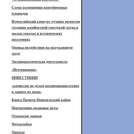
Схема размещения контейнерных
площадок
Всероссийский конкурс лучших проектов
создания комфортной городской среды в
малых городах и исторических
поселениях
Оценка воздействия на окружающую
среду
Антинаркотическая деятельность
«Ветеринария»
ИНВЕСТИЦИИ
«комиссия по делам несовершеннолетних
и защите их прав»
Книга Памяти Новосильский район
Нормативно-правовые акты
Открытые данные
Фотоальбом
Опросы