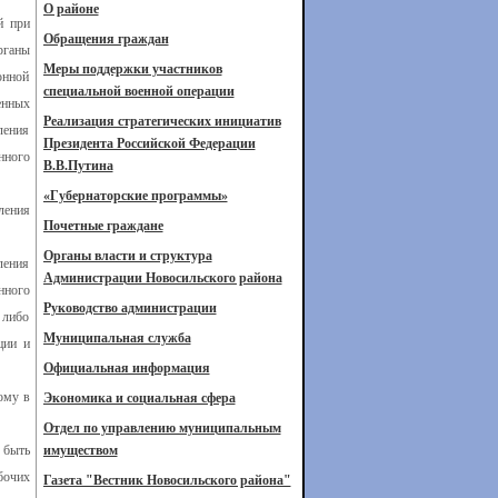
О районе
й при
Обращения граждан
рганы
Меры поддержки участников
онной
специальной военной операции
енных
Реализация стратегических инициатив
ления
Президента Российской Федерации
нного
В.В.Путина
«Губернаторские программы»
ления
Почетные граждане
Органы власти и структура
ления
Администрации Новосильского района
нного
Руководство администрации
 либо
Муниципальная служба
ции и
Официальная информация
ому в
Экономика и социальная сфера
Отдел по управлению муниципальным
 быть
имуществом
бочих
Газета "Вестник Новосильского района"