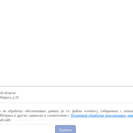
ой области
Маркса, д.16
е на обработку обезличенных данных (в т.ч. файлы «cookie»), собираемых с помощ
Метрика и других сервисов) в соответствии с
Политикой обработки персональных дан
ботку пользовательских данных в соответствии с
й сайт.
 вы не хотите, чтобы ваши данные обрабатывались,
Принять