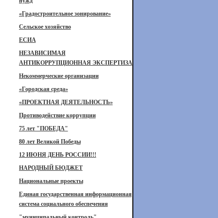
нужд
«Градостроительное зонирование»
Сельское хозяйство
ЕСИА
НЕЗАВИСИМАЯ
АНТИКОРРУПЦИОННАЯ ЭКСПЕРТИЗА
Некоммерческие организации
«Городская среда»
«ПРОЕКТНАЯ ДЕЯТЕЛЬНОСТЬ»
Противодействие коррупции
75 лет "ПОБЕДА"
80 лет Великой Победы
12 ИЮНЯ ДЕНЬ РОССИИ!!!
НАРОДНЫЙ БЮДЖЕТ
Национальные проекты
Единая государственная информационная
система социального обеспечения
"муниципальный контроль"