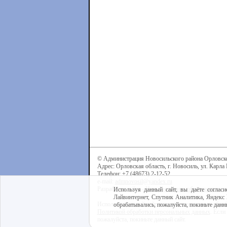
© Администрация Новосильского района Орловск
Адрес: Орловская область, г. Новосиль, ул. Карла 
Телефон: +7 (48673) 2-12-52
e-mail:
admnovosil@yandex.ru
Разработка сайта -
Центр интернет-образования
Используя данный сайт, вы даёте согласи
Лайвинтернет, Спутник Аналитика, Яндекс 
Используя данный сайт, вы даёте согласие на обра
обрабатывались, пожалуйста, покиньте данны
Политикой обработки персональных данных
. Если
пожалуйста, покиньте данный сайт.