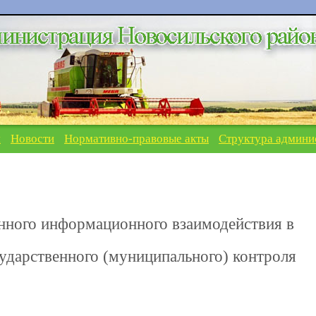
я
Новости
Нормативно-правовые акты
Структура админи
нного информационного взаимодействия в
ударственного (муниципального) контроля