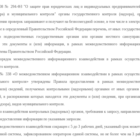
.2008 № 294-ФЗ "О защите прав юридических лиц и индивидуальных предпринимателе
ора) и муниципального контроля" органы государственного контроля (надзора), о
ении проверок запрашивают и получают на безвозмездной основе, в том числе в электр
 в определенный Правительством Российской Федерации перечень, от иных государств
бо подведомственных государственным органам или органам местного самоуправ
ся эти документы и (или) информация, в рамках межведомственного информацио
влены Правительством Российской Федерации.
рядок межведомственного информационного взаимодействия в рамках осуществ
го контроля.
1 № 338 «О межведомственном информационном взаимодействии в рамках осуществ
пального контроля» утверждены Правила предоставления в рамках межведомстве
или) сведений, получаемых контрольными (надзорными) органами от иных органов
, в распоряжении которых находятся эти документы и (или) сведения, при организа
дзора), видов муниципального контроля.
заимодействия контрольных (надзорных) органов, требования к запросу, направляем
предоставления информации по указанным запросам.
ведомственного взаимодействия сокращен с 5 до 3 рабочих дней, указанный срок может
диной системы, зафиксированном оператором единой системы, но не более чем на 3 ра