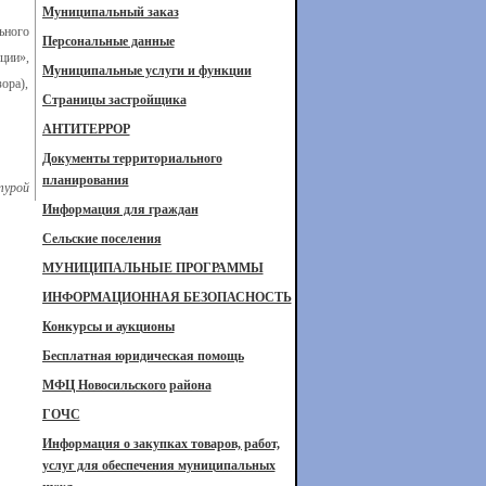
Муниципальный заказ
ьного
Персональные данные
ции»,
Муниципальные услуги и функции
ора),
Страницы застройщика
АНТИТЕРРОР
Документы территориального
планирования
турой
Информация для граждан
Сельские поселения
МУНИЦИПАЛЬНЫЕ ПРОГРАММЫ
ИНФОРМАЦИОННАЯ БЕЗОПАСНОСТЬ
Конкурсы и аукционы
Бесплатная юридическая помощь
МФЦ Новосильского района
ГОЧС
Информация о закупках товаров, работ,
услуг для обеспечения муниципальных