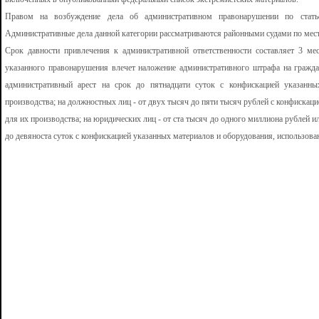
Правом на возбуждение дела об административном правонарушении по стат
Административные дела данной категории рассматриваются районными судами по мес
Срок давности привлечения к административной ответственности составляет 3 м
указанного правонарушения влечет наложение административного штрафа на гражда
административный арест на срок до пятнадцати суток с конфискацией указанны
производства; на должностных лиц - от двух тысяч до пяти тысяч рублей с конфискац
для их производства; на юридических лиц - от ста тысяч до одного миллиона рублей и
до девяноста суток с конфискацией указанных материалов и оборудования, использова