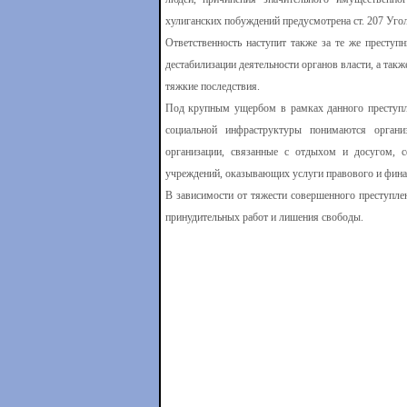
хулиганских побуждений предусмотрена ст. 207 Уго
Ответственность наступит также за те же преступ
дестабилизации деятельности органов власти, а та
тяжкие последствия.
Под крупным ущербом в рамках данного преступл
социальной инфраструктуры понимаются организ
организации, связанные с отдыхом и досугом, сф
учреждений, оказывающих услуги правового и финан
В зависимости от тяжести совершенного преступле
принудительных работ и лишения свободы.