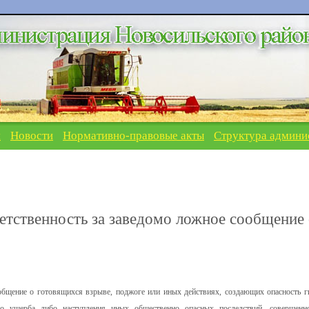
я
Новости
Нормативно-правовые акты
Структура админи
ветственность за заведомо ложное сообщение
общение о готовящихся взрыве, поджоге или иных действиях, создающих опасность г
го ущерба либо наступления иных общественно опасных последствий, совершенн