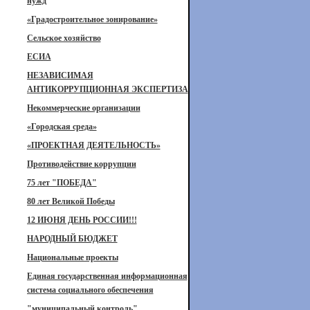
нужд
«Градостроительное зонирование»
Сельское хозяйство
ЕСИА
НЕЗАВИСИМАЯ
АНТИКОРРУПЦИОННАЯ ЭКСПЕРТИЗА
Некоммерческие организации
«Городская среда»
«ПРОЕКТНАЯ ДЕЯТЕЛЬНОСТЬ»
Противодействие коррупции
75 лет "ПОБЕДА"
80 лет Великой Победы
12 ИЮНЯ ДЕНЬ РОССИИ!!!
НАРОДНЫЙ БЮДЖЕТ
Национальные проекты
Единая государственная информационная
система социального обеспечения
"муниципальный контроль"