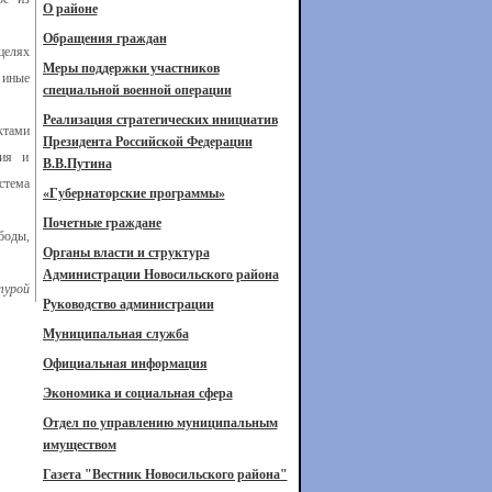
О районе
Обращения граждан
целях
Меры поддержки участников
 иные
специальной военной операции
Реализация стратегических инициатив
ктами
Президента Российской Федерации
тия и
В.В.Путина
стема
«Губернаторские программы»
Почетные граждане
боды,
Органы власти и структура
Администрации Новосильского района
турой
Руководство администрации
Муниципальная служба
Официальная информация
Экономика и социальная сфера
Отдел по управлению муниципальным
имуществом
Газета "Вестник Новосильского района"