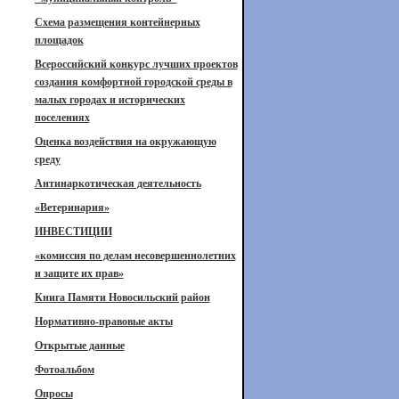
Схема размещения контейнерных
площадок
Всероссийский конкурс лучших проектов
создания комфортной городской среды в
малых городах и исторических
поселениях
Оценка воздействия на окружающую
среду
Антинаркотическая деятельность
«Ветеринария»
ИНВЕСТИЦИИ
«комиссия по делам несовершеннолетних
и защите их прав»
Книга Памяти Новосильский район
Нормативно-правовые акты
Открытые данные
Фотоальбом
Опросы