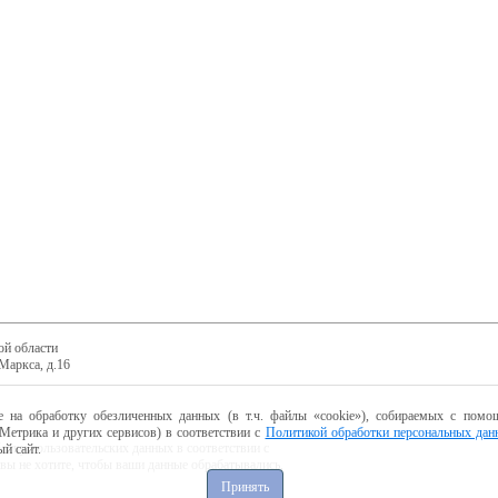
ой области
Маркса, д.16
е на обработку обезличенных данных (в т.ч. файлы «cookie»), собираемых с помощ
Метрика и других сервисов) в соответствии с
Политикой обработки персональных дан
ботку пользовательских данных в соответствии с
й сайт.
 вы не хотите, чтобы ваши данные обрабатывались,
Принять