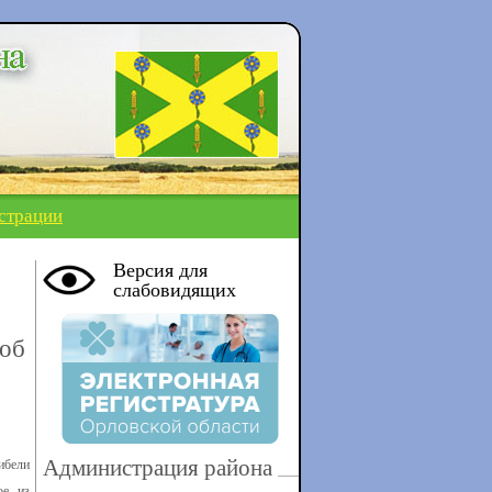
страции
Версия для
слабовидящих
 об
Администрация района
ибели
ое из