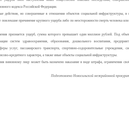
ловного кодекса Российской Федерации.
ные действия, но совершенные в отношении объектов социальной инфраструктуры, в 
кже повлекшие причинение крупного ущерба либо по неосторожности смерть человека или
ения признается ущерб, сумма которого превышает один миллион рублей. Под объе
ации систем здравоохранения, образования, дошкольного воспитания, предприя
еры услуг, пассажирского транспорта, спортивно-оздоровительные учреждения, си
сово-кредитного характера, а также иные объекты социальной инфраструктуры.
ния виновному лицу может быть назначено наказание в виде штрафа, ограничения сво
Подготовлено Новосильской межрайонной прокура