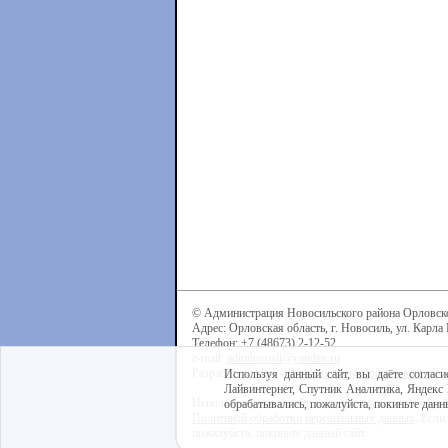
© Администрация Новосильского района Орловск
Адрес: Орловская область, г. Новосиль, ул. Карла 
Телефон: +7 (48673) 2-12-52
e-mail:
admnovosil@yandex.ru
Разработка сайта -
Центр интернет-образования
Используя данный сайт, вы даёте согласи
Лайвинтернет, Спутник Аналитика, Яндекс 
Используя данный сайт, вы даёте согласие на обра
обрабатывались, пожалуйста, покиньте данны
Политикой обработки персональных данных
. Если
пожалуйста, покиньте данный сайт.