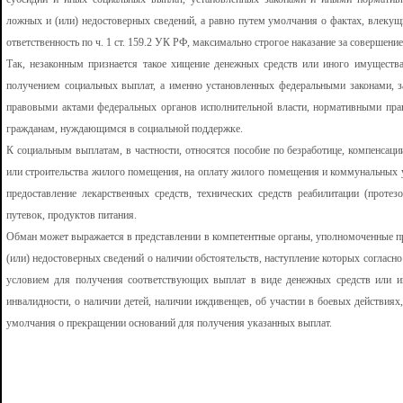
ложных и (или) недостоверных сведений, а равно путем умолчания о фактах, влекущ
ответственность по ч. 1 ст. 159.2 УК РФ, максимально строгое наказание за совершение
Так, незаконным признается такое хищение денежных средств или иного имуществ
получением социальных выплат, а именно установленных федеральными законами, 
правовыми актами федеральных органов исполнительной власти, нормативными пра
гражданам, нуждающимся в социальной поддержке.
К социальным выплатам, в частности, относятся пособие по безработице, компенсаци
или строительства жилого помещения, на оплату жилого помещения и коммунальных ус
предоставление лекарственных средств, технических средств реабилитации (протезо
путевок, продуктов питания.
Обман может выражается в представлении в компетентные органы, уполномоченные п
(или) недостоверных сведений о наличии обстоятельств, наступление которых соглас
условием для получения соответствующих выплат в виде денежных средств или ин
инвалидности, о наличии детей, наличии иждивенцев, об участии в боевых действиях
умолчания о прекращении оснований для получения указанных выплат.