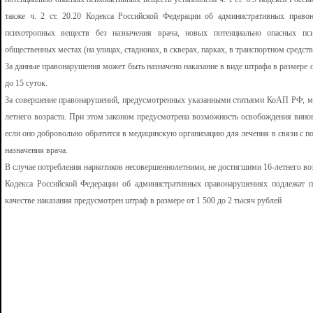
также ч. 2 ст. 20.20 Кодекса Российской Федерации об административных правон
психотропных веществ без назначения врача, новых потенциально опасных п
общественных местах (на улицах, стадионах, в скверах, парках, в транспортном средств
За данные правонарушения может быть назначено наказание в виде штрафа в размере о
до 15 суток.
За совершение правонарушений, предусмотренных указанными статьями КоАП РФ, мо
летнего возраста. При этом законом предусмотрена возможность освобождения винов
если оно добровольно обратится в медицинскую организацию для лечения в связи с п
назначения врача.
В случае потребления наркотиков несовершеннолетними, не достигшими 16-летнего возр
Кодекса Российской Федерации об административных правонарушениях подлежат п
качестве наказания предусмотрен штраф в размере от 1 500 до 2 тысяч рублей