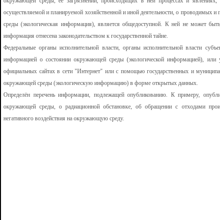
окружающей среды, её загрязнении, происходящих в ней процессах и явлениях,
осуществляемой и планируемой хозяйственной и иной деятельности, о проводимых 
среды (экологическая информация), является общедоступной. К ней не может быть
информация отнесена законодательством к государственной тайне.
Федеральные органы исполнительной власти, органы исполнительной власти субъ
информацией о состоянии окружающей среды (экологической информацией), или
официальных сайтах в сети "Интернет" или с помощью государственных и муници
окружающей среды (экологическую информацию) в форме открытых данных.
Определён перечень информации, подлежащей опубликованию. К примеру, опубли
окружающей среды, о радиационной обстановке, об обращении с отходами прои
негативного воздействия на окружающую среду.