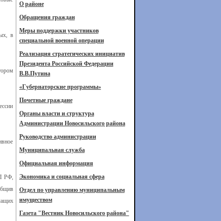
О районе
Обращения граждан
Меры поддержки участников
ых, в
специальной военной операции
Реализация стратегических инициатив
Президента Российской Федерации
тором
В.В.Путина
«Губернаторские программы»
Почетные граждане
ессии
Органы власти и структура
Администрации Новосильского района
Руководство администрации
ивное
Муниципальная служба
Официальная информация
Экономика и социальная сфера
П РФ,
общив
Отдел по управлению муниципальным
имуществом
чащих
Газета "Вестник Новосильского района"