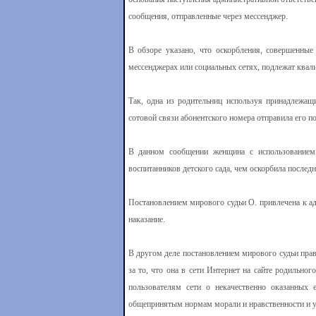
сообщения, отправленные через мессенджер.
В обзоре указано, что оскорбления, совершенны
мессенджерах или социальных сетях, подлежат квали
Так, одна из родительниц используя принадлежащ
сотовой связи абонентского номера отправила его п
В данном сообщении женщина с использованием 
воспитанников детского сада, чем оскорбила послед
Постановлением мирового судьи О. привлечена к ад
наказание.
В другом деле постановлением мирового судьи прав
за то, что она в сети Интернет на сайте родильно
пользователям сети о некачественно оказанных
общепринятым нормам морали и нравственности и у