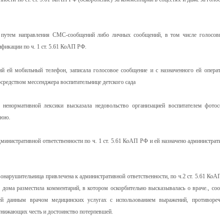
е путем направления СМС-сообщений либо личных сообщений, в том числе голосов
фикации по ч. 1 ст. 5.61 КоАП РФ.
ий ей мобильный телефон, записала голосовое сообщение и с назначенного ей опера
осредством мессенджера воспитательнице детского сада
ненормативной лексики высказала недовольство организацией воспитателем фотос
нюю.
министративной ответственности по ч. 1 ст. 5.61 КоАП РФ и ей назначено администрат
онарушительница привлечена к административной ответственности, по ч.2 ст. 5.61 КоА
го дома разместила комментарий, в котором оскорбительно высказывалась о враче., со
 ей данным врачом медицинских услугах с использованием выражений, противоре
нижающих честь и достоинство потерпевшей.