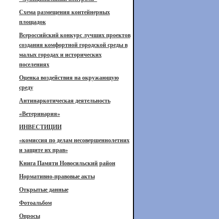
Схема размещения контейнерных
площадок
Всероссийский конкурс лучших проектов
создания комфортной городской среды в
малых городах и исторических
поселениях
Оценка воздействия на окружающую
среду
Антинаркотическая деятельность
«Ветеринария»
ИНВЕСТИЦИИ
«комиссия по делам несовершеннолетних
и защите их прав»
Книга Памяти Новосильский район
Нормативно-правовые акты
Открытые данные
Фотоальбом
Опросы