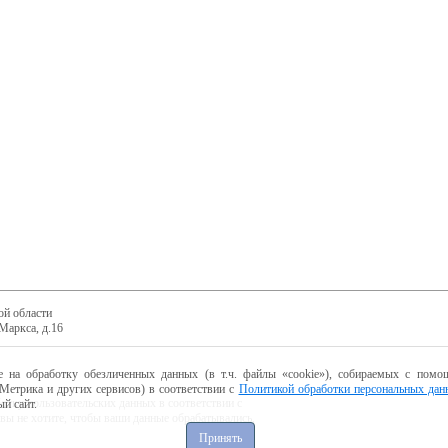
ой области
Маркса, д.16
е на обработку обезличенных данных (в т.ч. файлы «cookie»), собираемых с помощ
Метрика и других сервисов) в соответствии с
Политикой обработки персональных дан
ботку пользовательских данных в соответствии с
й сайт.
 вы не хотите, чтобы ваши данные обрабатывались,
Принять