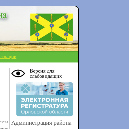
страции
Версия для
слабовидящих
Администрация района
снены
совые