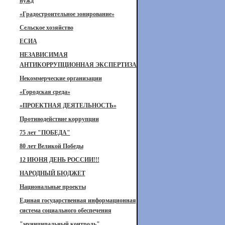
нужд
«Градостроительное зонирование»
Сельское хозяйство
ЕСИА
НЕЗАВИСИМАЯ
АНТИКОРРУПЦИОННАЯ ЭКСПЕРТИЗА
Некоммерческие организации
«Городская среда»
«ПРОЕКТНАЯ ДЕЯТЕЛЬНОСТЬ»
Противодействие коррупции
75 лет "ПОБЕДА"
80 лет Великой Победы
12 ИЮНЯ ДЕНЬ РОССИИ!!!
НАРОДНЫЙ БЮДЖЕТ
Национальные проекты
Единая государственная информационная
система социального обеспечения
"муниципальный контроль"