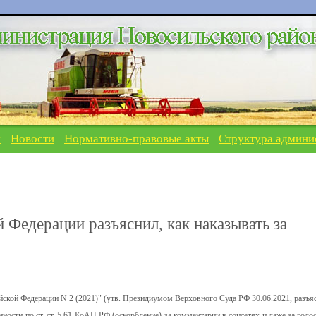
я
Новости
Нормативно-правовые акты
Структура админи
 Федерации разъяснил, как наказывать за
йской Федерации N 2 (2021)" (утв. Президиумом Верховного Суда РФ 30.06.2021, разъя
ности по ст. ст. 5.61 КоАП РФ (оскорбление) за комментарии в соцсетях и даже за голо