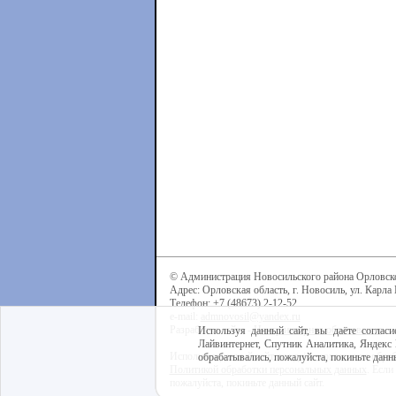
© Администрация Новосильского района Орловск
Адрес: Орловская область, г. Новосиль, ул. Карла 
Телефон: +7 (48673) 2-12-52
e-mail:
admnovosil@yandex.ru
Разработка сайта -
Центр интернет-образования
Используя данный сайт, вы даёте согласи
Лайвинтернет, Спутник Аналитика, Яндекс 
Используя данный сайт, вы даёте согласие на обра
обрабатывались, пожалуйста, покиньте данны
Политикой обработки персональных данных
. Если
пожалуйста, покиньте данный сайт.