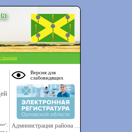
страции
Версия для
слабовидящих
щей
Администрация района
нет",
ние к