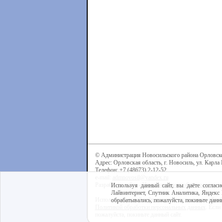
© Администрация Новосильского района Орловск
Адрес: Орловская область, г. Новосиль, ул. Карла 
Телефон: +7 (48673) 2-12-52
e-mail:
admnovosil@yandex.ru
Разработка сайта -
Центр интернет-образования
Используя данный сайт, вы даёте согласи
Лайвинтернет, Спутник Аналитика, Яндекс 
Используя данный сайт, вы даёте согласие на обра
обрабатывались, пожалуйста, покиньте данны
Политикой обработки персональных данных
. Если
пожалуйста, покиньте данный сайт.