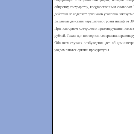
обществу, государству, государственным символам
действия не содержат признаков уголовно наказуемо
За данные действия нарушителю грозит штраф от 30
При повторном совершении правонарушения наказани
рублей. Также при повторном совершении правонару
Обо всех случаях возбуждения дел об администра
уведомляются органы прокуратуры.