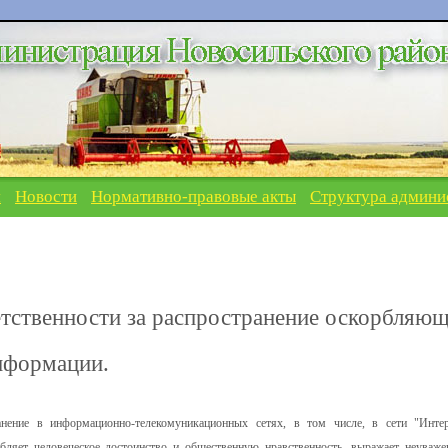
я
Новости
Нормативно-правовые акты
Структура админи
тственности за распространение оскорбляю
нформации.
ранение в информационно-телекомуникационных сетях, в том числе, в сети "Интер
ляет человеческое достоинство и общественную нравственность, выражает неуваже