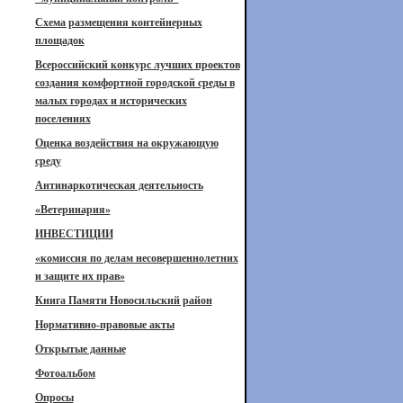
Схема размещения контейнерных
площадок
Всероссийский конкурс лучших проектов
создания комфортной городской среды в
малых городах и исторических
поселениях
Оценка воздействия на окружающую
среду
Антинаркотическая деятельность
«Ветеринария»
ИНВЕСТИЦИИ
«комиссия по делам несовершеннолетних
и защите их прав»
Книга Памяти Новосильский район
Нормативно-правовые акты
Открытые данные
Фотоальбом
Опросы