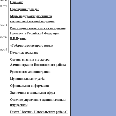
О районе
и эти
Обращения граждан
Меры поддержки участников
специальной военной операции
тысяч
Реализация стратегических инициатив
Президента Российской Федерации
часов
В.В.Путина
«Губернаторские программы»
турой
Почетные граждане
Органы власти и структура
Администрации Новосильского района
Руководство администрации
Муниципальная служба
Официальная информация
Экономика и социальная сфера
Отдел по управлению муниципальным
имуществом
Газета "Вестник Новосильского района"