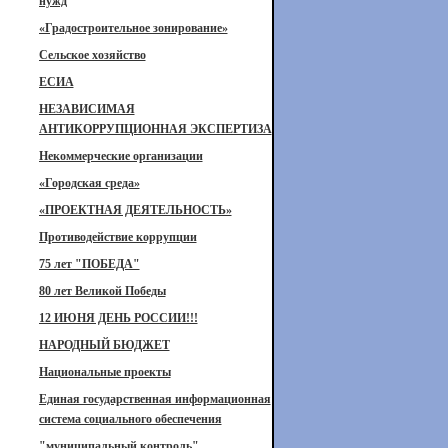
нужд
«Градостроительное зонирование»
Сельское хозяйство
ЕСИА
НЕЗАВИСИМАЯ
АНТИКОРРУПЦИОННАЯ ЭКСПЕРТИЗА
Некоммерческие организации
«Городская среда»
«ПРОЕКТНАЯ ДЕЯТЕЛЬНОСТЬ»
Противодействие коррупции
75 лет "ПОБЕДА"
80 лет Великой Победы
12 ИЮНЯ ДЕНЬ РОССИИ!!!
НАРОДНЫЙ БЮДЖЕТ
Национальные проекты
Единая государственная информационная
система социального обеспечения
"муниципальный контроль"