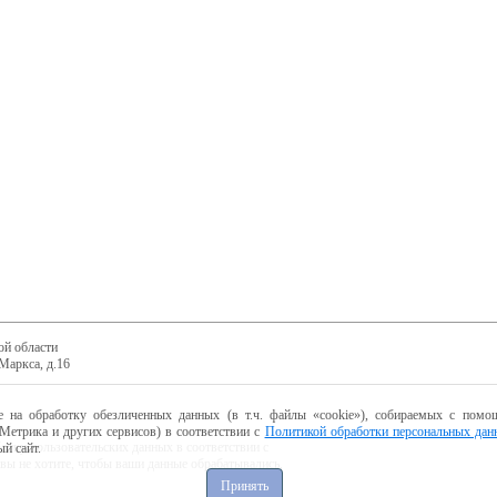
ой области
Маркса, д.16
е на обработку обезличенных данных (в т.ч. файлы «cookie»), собираемых с помощ
Метрика и других сервисов) в соответствии с
Политикой обработки персональных дан
ботку пользовательских данных в соответствии с
й сайт.
 вы не хотите, чтобы ваши данные обрабатывались,
Принять