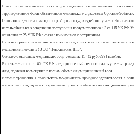
Новосильская межрайонная прокуратура предъявила исковое заявление о взыскании
территориального Фонда обязательного медицинского страхования Орловской области.
Основанием для иска стал приговор Мирового судьи судебного участка Новосильско
житель обвинялся в совершении преступления предусмотренного ч.2 ст. 115 УК РФ. У
основании ст. 25 УПК РФ с связи с примирением с потерпевшим.
В связи с причинением жертве телесных повреждений к потерпевшему оказывалась с
медицинская помощь БУЗ ОО "Новосильская ЦРБ".
Стоимость оказанных медицинских услуг составила 11 412 рублей 84 копейки.
В соответствии со ст. 1064 ГК РФ вред, причиненный личности или имуществу гражд
лица, подлежит возмещению в полном объеме лицом причинивший вред.
Исковые требования Новосильского межрайонного прокурора удовлетворены в полно
обязательного медицинского страхования Орловской области взысканы денежные средст