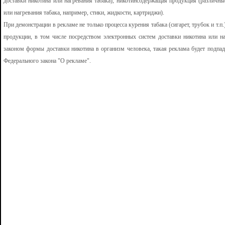
доставки никотина или нагревания табака), никотинсодержащая продукция (различны
или нагревания табака, например, стики, жидкости, картриджи).
При демонстрации в рекламе не только процесса курения табака (сигарет, трубок и т.
продукции, в том числе посредством электронных систем доставки никотина или н
законом формы доставки никотина в организм человека, такая реклама будет подпада
Федерального закона "О рекламе".