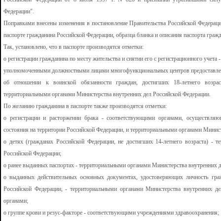
Федерации".
Поправками внесены изменения в постановление Правительства Российской Федерац
паспорте гражданина Российской Федерации, образца бланка и описания паспорта граж
Так, установлено, что в паспорте производятся отметки:
о регистрации гражданина по месту жительства и снятии его с регистрационного учета
уполномоченными должностными лицами многофункциональных центров предоставлен
об отношении к воинской обязанности граждан, достигших 18-летнего возра
территориальными органами Министерства внутренних дел Российской Федерации.
По желанию гражданина в паспорте также производятся отметки:
о регистрации и расторжении брака - соответствующими органами, осуществляю
состояния на территории Российской Федерации, и территориальными органами Минист
о детях (гражданах Российской Федерации, не достигших 14-летнего возраста) - 
Российской Федерации;
о ранее выданных паспортах - территориальными органами Министерства внутренних д
о выданных действительных основных документах, удостоверяющих личность гра
Российской Федерации, - территориальными органами Министерства внутренних 
органами;
о группе крови и резус-факторе - соответствующими учреждениями здравоохранения;