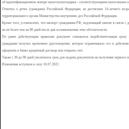
об идентификационном номере налогоплательщика - соответствующими налоговыми о
Отметка о детях (гражданах Российской Федерации, не достигших 14-летнего возр
территориального органа Министерства внутренних дел Российской Федерации.
Кроме того, установлено, что паспорт гражданина РФ, подлежащий замене в связи с д
но не более чем на 90 дней после дня возникновения этих обстоятельств.
По ранее действующим правилам документ становился недействительным сразу п
гражданин получал временное удостоверение, которое ограничивало его в действи
оформить в банке кредитный договор или открыть счет.
Также с 30 до 90 дней увеличился срок для подачи документов на получение первого п
Изменения вступили в силу 16.07.2021.