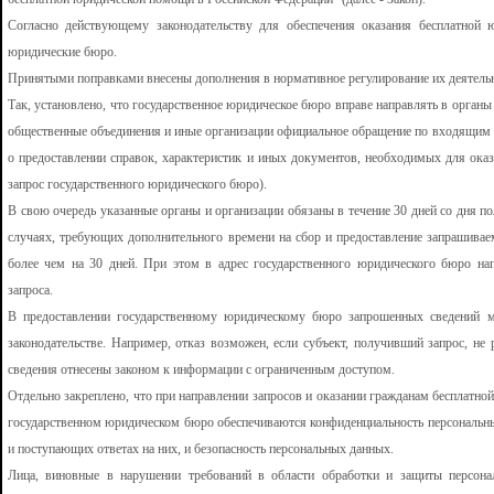
Согласно действующему законодательству для обеспечения оказания бесплатной 
юридические бюро.
Принятыми поправками внесены дополнения в нормативное регулирование их деятель
Так, установлено, что государственное юридическое бюро вправе направлять в органы
общественные объединения и иные организации официальное обращение по входящим 
о предоставлении справок, характеристик и иных документов, необходимых для ока
запрос государственного юридического бюро).
В свою очередь указанные органы и организации обязаны в течение 30 дней со дня по
случаях, требующих дополнительного времени на сбор и предоставление запрашивае
более чем на 30 дней. При этом в адрес государственного юридического бюро на
запроса.
В предоставлении государственному юридическому бюро запрошенных сведений м
законодательстве. Например, отказ возможен, если субъект, получивший запрос, н
сведения отнесены законом к информации с ограниченным доступом.
Отдельно закреплено, что при направлении запросов и оказании гражданам бесплатн
государственном юридическом бюро обеспечиваются конфиденциальность персональн
и поступающих ответах на них, и безопасность персональных данных.
Лица, виновные в нарушении требований в области обработки и защиты персона