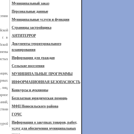
Муниципальный заказ
Персональные данные
сении
Муниципальные услуги и функции
Страницы застройщика
йской
АНТИТЕРРОР
 г. в
Документы территориального
йской
планирования
лнены
Информация для граждан
истых
Сельские поселения
ации,
МУНИЦИПАЛЬНЫЕ ПРОГРАММЫ
орных
ИНФОРМАЦИОННАЯ БЕЗОПАСНОСТЬ
 лиц,
Конкурсы и аукционы
арное
Бесплатная юридическая помощь
аний,
МФЦ Новосильского района
ствии
ГОЧС
Информация о закупках товаров, работ,
турой
услуг для обеспечения муниципальных