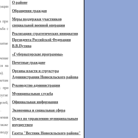
О районе
рации
Обращения граждан
Меры поддержки участников
а при
специальной военной операции
ьба с
Реализация стратегических инициатив
Президента Российской Федерации
витие
В.В.Путина
«Губернаторские программы»
чение
Почетные граждане
ся на
Органы власти и структура
а).
Администрации Новосильского района
жетам
Руководство администрации
х при
Муниципальная служба
ругие
Официальная информация
елей,
.
Экономика и социальная сфера
нения
Отдел по управлению муниципальным
также
имуществом
оводу
Газета "Вестник Новосильского района"