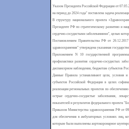
Указом Президента Российской Федерации от 07.05.
на период до 2024 года" поставлена задача реализац
В структуру национального проекта «Здравоохран
Президенте РФ по стратегическому развитию и нац
сердечно-сосудистыми заболеваниями", целью котор
Постановлением Правительства РФ от 26.12.201
здравоохранения" утверждена указанная государств
Приложением N 10 государственной программы 
профилактики развития сердечно-сосудистых забо
диспансерном наблюдении, бюджетам субъектов Росси
Данные Правила устанавливают цели, условия и
субъектов Российской Федерации в целях софина
реализации региональных проектов по обеспечению
острые сердечно-сосудистые заболевания, лека
показателей и результатов федерального проекта "Б
Приказом Министерства здравоохранения РФ от 09.
для обеспечения в амбулаторных условиях лиц, ко
которым были выполнены аортокоронарное шунтирова