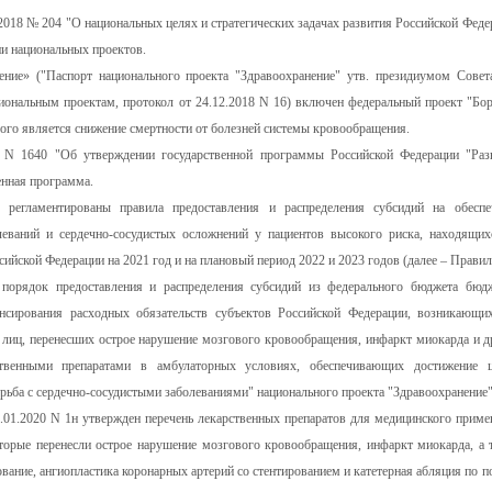
2018 № 204 "О национальных целях и стратегических задачах развития Российской Феде
ии национальных проектов.
ение» ("Паспорт национального проекта "Здравоохранение" утв. президиумом Совет
иональным проектам, протокол от 24.12.2018 N 16) включен федеральный проект "Бор
ого является снижение смертности от болезней системы кровообращения.
7 N 1640 "Об утверждении государственной программы Российской Федерации "Раз
енная программа.
регламентированы правила предоставления и распределения субсидий на обеспе
леваний и сердечно-сосудистых осложнений у пациентов высокого риска, находящих
йской Федерации на 2021 год и на плановый период 2022 и 2023 годов (далее – Правил
 порядок предоставления и распределения субсидий из федерального бюджета бюд
нсирования расходных обязательств субъектов Российской Федерации, возникающи
 лиц, перенесших острое нарушение мозгового кровообращения, инфаркт миокарда и д
рственными препаратами в амбулаторных условиях, обеспечивающих достижение ц
орьба с сердечно-сосудистыми заболеваниями" национального проекта "Здравоохранение"
01.2020 N 1н утвержден перечень лекарственных препаратов для медицинского приме
торые перенесли острое нарушение мозгового кровообращения, инфаркт миокарда, а 
ние, ангиопластика коронарных артерий со стентированием и катетерная абляция по п