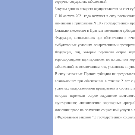
сердечно-сосудистых заболеваний.
Закупка данных лекарств осуществляется за счет су
С 10 августа 2021 года вступает в силу постанов
изменений в приложение N 10 к государственной пр
Согласно внесенным в Правила изменениям субсиди
Федерации, возникающих при обеспечении в течен
амбулаторных условиях лекарственными препарата
Федерации, лиц, которые перенесли острое на
аортокоронарное шунтирование, ангиопластика кор
заболеваний, за исключением лиц, указанных в пунк
В силу названных Правил субсидии не предоставля
возникающих при обеспечении в течение 2 лет с 
условиях лекарственными препаратами в соответст
которые перенесли острое нарушение мозговог
шунтирование, ангиопластика коронарных артерий
имеющих право на получение социальной услуги в 
с Федеральным законом "О государственной социал