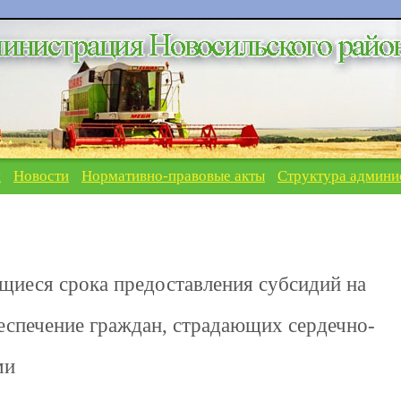
я
Новости
Нормативно-правовые акты
Структура админи
щиеся срока предоставления субсидий на
беспечение граждан, страдающих сердечно-
ми