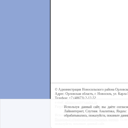
© Администрация Новосильского района Орловск
Адрес: Орловская область, г. Новосиль, ул. Карла 
Телефон: +7 (48673) 2-12-52
e-mail:
admnovosil@yandex.ru
Разработка сайта -
Центр интернет-образования
Используя данный сайт, вы даёте согласи
Лайвинтернет, Спутник Аналитика, Яндекс 
Используя данный сайт, вы даёте согласие на обра
обрабатывались, пожалуйста, покиньте данны
Политикой обработки персональных данных
. Если
пожалуйста, покиньте данный сайт.