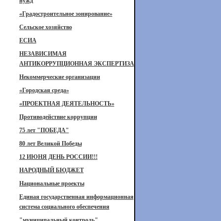
нужд
«Градостроительное зонирование»
Сельское хозяйство
ЕСИА
НЕЗАВИСИМАЯ
АНТИКОРРУПЦИОННАЯ ЭКСПЕРТИЗА
Некоммерческие организации
«Городская среда»
«ПРОЕКТНАЯ ДЕЯТЕЛЬНОСТЬ»
Противодействие коррупции
75 лет "ПОБЕДА"
80 лет Великой Победы
12 ИЮНЯ ДЕНЬ РОССИИ!!!
НАРОДНЫЙ БЮДЖЕТ
Национальные проекты
Единая государственная информационная
система социального обеспечения
"муниципальный контроль"