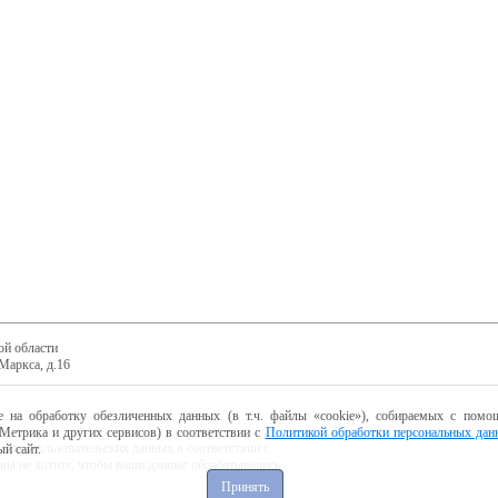
ой области
Маркса, д.16
е на обработку обезличенных данных (в т.ч. файлы «cookie»), собираемых с помощ
Метрика и других сервисов) в соответствии с
Политикой обработки персональных дан
ботку пользовательских данных в соответствии с
й сайт.
 вы не хотите, чтобы ваши данные обрабатывались,
Принять