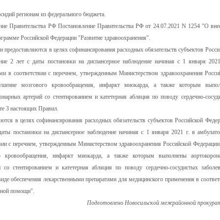
бсидий регионам из федерального бюджета.
ление Правительства РФ Постановление Правительства РФ от 24.07.2021 N 1254 "О вне
ограмме Российской Федерации "Развитие здравоохранения".
и предоставляются в целях софинансирования расходных обязательств субъектов Росси
ие 2 лет с даты постановки на диспансерное наблюдение начиная с 1 января 2021
ми в соответствии с перечнем, утвержденным Министерством здравоохранения Росси
рушение мозгового кровообращения, инфаркт миокарда, а также которым выпо
онарных артерий со стентированием и катетерная абляция по поводу сердечно-сосуд
те 3 настоящих Правил.
ются в целях софинансирования расходных обязательств субъектов Российской Федер
даты постановки на диспансерное наблюдение начиная с 1 января 2021 г. в амбулат
вии с перечнем, утвержденным Министерством здравоохранения Российской Федерации,
о кровообращения, инфаркт миокарда, а также которым выполнены аортокорон
 со стентированием и катетерная абляция по поводу сердечно-сосудистых заболев
виде обеспечения лекарственными препаратами для медицинского применения в соответ
ьной помощи".
Подготовлено Новосильской межрайонной прокура