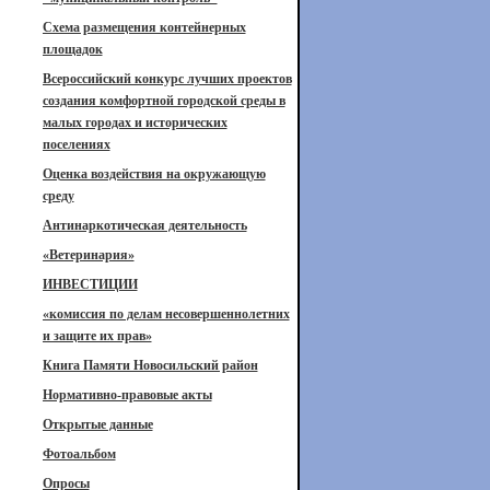
Схема размещения контейнерных
площадок
Всероссийский конкурс лучших проектов
создания комфортной городской среды в
малых городах и исторических
поселениях
Оценка воздействия на окружающую
среду
Антинаркотическая деятельность
«Ветеринария»
ИНВЕСТИЦИИ
«комиссия по делам несовершеннолетних
и защите их прав»
Книга Памяти Новосильский район
Нормативно-правовые акты
Открытые данные
Фотоальбом
Опросы