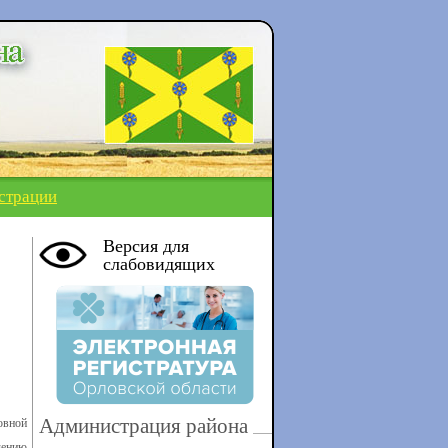
страции
Версия для
слабовидящих
Администрация района
овной
чению