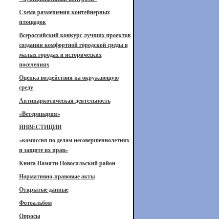
Схема размещения контейнерных
площадок
Всероссийский конкурс лучших проектов
создания комфортной городской среды в
малых городах и исторических
поселениях
Оценка воздействия на окружающую
среду
Антинаркотическая деятельность
«Ветеринария»
ИНВЕСТИЦИИ
«комиссия по делам несовершеннолетних
и защите их прав»
Книга Памяти Новосильский район
Нормативно-правовые акты
Открытые данные
Фотоальбом
Опросы