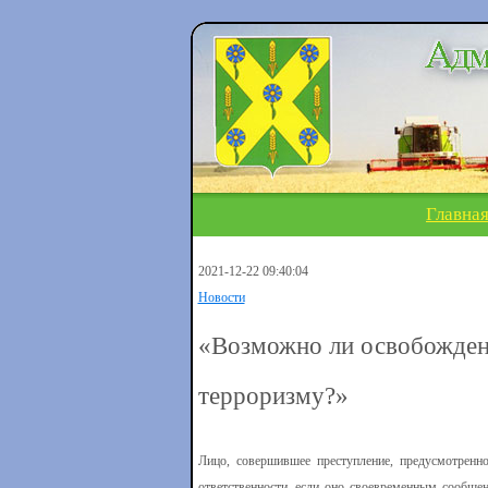
Главна
2021-12-22 09:40:04
Новости
«Возможно ли освобождени
терроризму?»
Лицо, совершившее преступление, предусмотренно
ответственности, если оно своевременным сообще