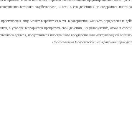
 совершению которого содействовало, и если в его действиях не содержится иного со
преступления лица может выражаться в т.ч. в совершении каких-то определенных дейс
ов, в уговоре террористов прекратить свои действия, их разоружение, отказ в совер
ственного деятеля, представителя иностранного государства или международной организ
Подготовлено Новосильской межрайонной прокура