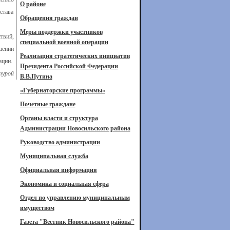
О районе
става
Обращения граждан
Меры поддержки участников
твий,
специальной военной операции
шении
Реализация стратегических инициатив
ации.
Президента Российской Федерации
турой
В.В.Путина
«Губернаторские программы»
Почетные граждане
Органы власти и структура
Администрации Новосильского района
Руководство администрации
Муниципальная служба
Официальная информация
Экономика и социальная сфера
Отдел по управлению муниципальным
имуществом
Газета "Вестник Новосильского района"