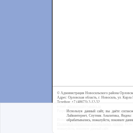
© Администрация Новосильского района Орловск
Адрес: Орловская область, г. Новосиль, ул. Карла 
Телефон: +7 (48673) 2-12-52
e-mail:
admnovosil@yandex.ru
Разработка сайта -
Центр интернет-образования
Используя данный сайт, вы даёте согласи
Лайвинтернет, Спутник Аналитика, Яндекс 
Используя данный сайт, вы даёте согласие на обра
обрабатывались, пожалуйста, покиньте данны
Политикой обработки персональных данных
. Если
пожалуйста, покиньте данный сайт.