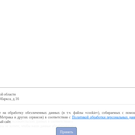
ой области
Маркса, д.16
е на обработку обезличенных данных (в т.ч. файлы «cookie»), собираемых с помощ
Метрика и других сервисов) в соответствии с
Политикой обработки персональных дан
ботку пользовательских данных в соответствии с
й сайт.
 вы не хотите, чтобы ваши данные обрабатывались,
Принять