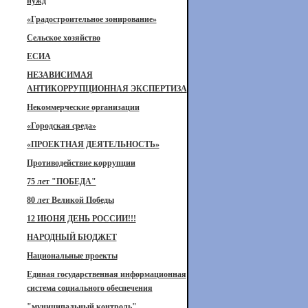
нужд
«Градостроительное зонирование»
Сельское хозяйство
ЕСИА
НЕЗАВИСИМАЯ
АНТИКОРРУПЦИОННАЯ ЭКСПЕРТИЗА
Некоммерческие организации
«Городская среда»
«ПРОЕКТНАЯ ДЕЯТЕЛЬНОСТЬ»
Противодействие коррупции
75 лет "ПОБЕДА"
80 лет Великой Победы
12 ИЮНЯ ДЕНЬ РОССИИ!!!
НАРОДНЫЙ БЮДЖЕТ
Национальные проекты
Единая государственная информационная
система социального обеспечения
"муниципальный контроль"