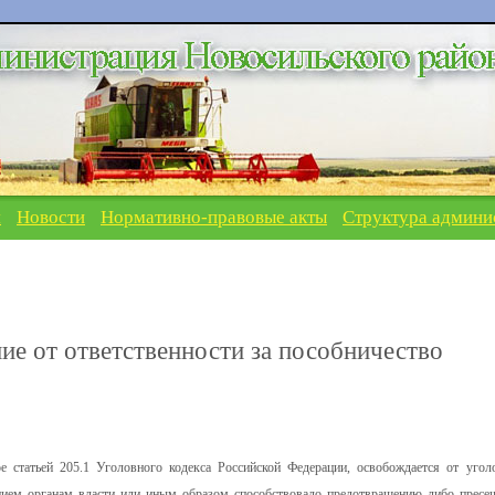
я
Новости
Нормативно-правовые акты
Структура админи
е от ответственности за пособничество
е статьей 205.1 Уголовного кодекса Российской Федерации, освобождается от угол
нием органам власти или иным образом способствовало предотвращению либо пресе