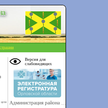
страции
Версия для
слабовидящих
о
Администрация района
 цели