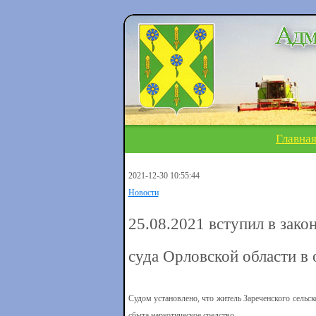
Главна
2021-12-30 10:55:44
Новости
25.08.2021 вступил в зак
суда Орловской области в
Судом установлено, что житель Зареченского сельс
сбыта наркотическое средство.