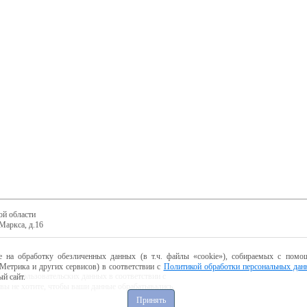
ой области
Маркса, д.16
е на обработку обезличенных данных (в т.ч. файлы «cookie»), собираемых с помощ
Метрика и других сервисов) в соответствии с
Политикой обработки персональных дан
ботку пользовательских данных в соответствии с
й сайт.
 вы не хотите, чтобы ваши данные обрабатывались,
Принять