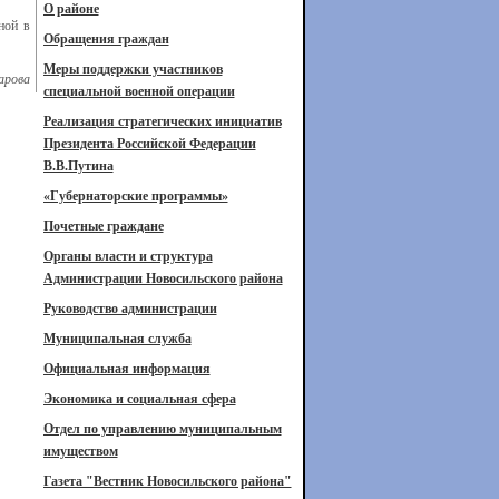
О районе
ной в
Обращения граждан
Меры поддержки участников
арова
специальной военной операции
Реализация стратегических инициатив
Президента Российской Федерации
В.В.Путина
«Губернаторские программы»
Почетные граждане
Органы власти и структура
Администрации Новосильского района
Руководство администрации
Муниципальная служба
Официальная информация
Экономика и социальная сфера
Отдел по управлению муниципальным
имуществом
Газета "Вестник Новосильского района"