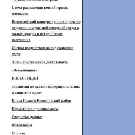
Схема размещения контейнерных
площадок
Всероссийский конкурс лучших проектов
создания комфортной городской среды в
малых городах и исторических
поселениях
Оценка воздействия на окружающую
среду
Антинаркотическая деятельность
«Ветеринария»
ИНВЕСТИЦИИ
«комиссия по делам несовершеннолетних
и защите их прав»
Книга Памяти Новосильский район
Нормативно-правовые акты
Открытые данные
Фотоальбом
Опросы