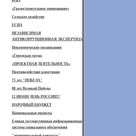
нужд
«Градостроительное зонирование»
Сельское хозяйство
ЕСИА
НЕЗАВИСИМАЯ
АНТИКОРРУПЦИОННАЯ ЭКСПЕРТИЗА
Некоммерческие организации
«Городская среда»
«ПРОЕКТНАЯ ДЕЯТЕЛЬНОСТЬ»
Противодействие коррупции
75 лет "ПОБЕДА"
80 лет Великой Победы
12 ИЮНЯ ДЕНЬ РОССИИ!!!
НАРОДНЫЙ БЮДЖЕТ
Национальные проекты
Единая государственная информационная
система социального обеспечения
"муниципальный контроль"