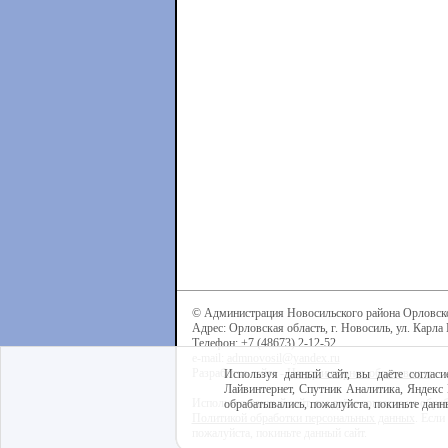
© Администрация Новосильского района Орловск
Адрес: Орловская область, г. Новосиль, ул. Карла 
Телефон: +7 (48673) 2-12-52
e-mail:
admnovosil@yandex.ru
Разработка сайта -
Центр интернет-образования
Используя данный сайт, вы даёте согласи
Лайвинтернет, Спутник Аналитика, Яндекс 
Используя данный сайт, вы даёте согласие на обра
обрабатывались, пожалуйста, покиньте данны
Политикой обработки персональных данных
. Если
пожалуйста, покиньте данный сайт.