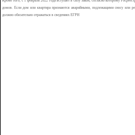
Кроме того, с 1 февраля 2022 года вступает в силу закон, согласно которому Росреес
домов. Если дом или квартира признаются аварийными, подлежащими сносу или ре
должно обязательно отражаться в сведениях ЕГРН