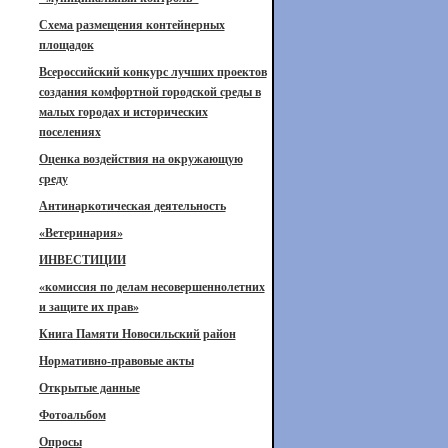
Схема размещения контейнерных
площадок
Всероссийский конкурс лучших проектов
создания комфортной городской среды в
малых городах и исторических
поселениях
Оценка воздействия на окружающую
среду
Антинаркотическая деятельность
«Ветеринария»
ИНВЕСТИЦИИ
«комиссия по делам несовершеннолетних
и защите их прав»
Книга Памяти Новосильский район
Нормативно-правовые акты
Открытые данные
Фотоальбом
Опросы