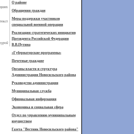
О районе
едших
Обращения граждан
Меры поддержки участников
текст
специальной военной операции
Реализация стратегических инициатив
Президента Российской Федерации
турой
В.В.Путина
«Губернаторские программы»
Почетные граждане
Органы власти и структура
Администрации Новосильского района
Руководство администрации
Муниципальная служба
Официальная информация
Экономика и социальная сфера
Отдел по управлению муниципальным
имуществом
Газета "Вестник Новосильского района"