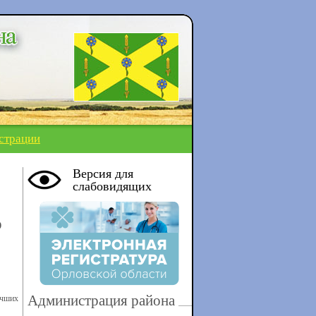
страции
Версия для
слабовидящих
о
Администрация района
учших