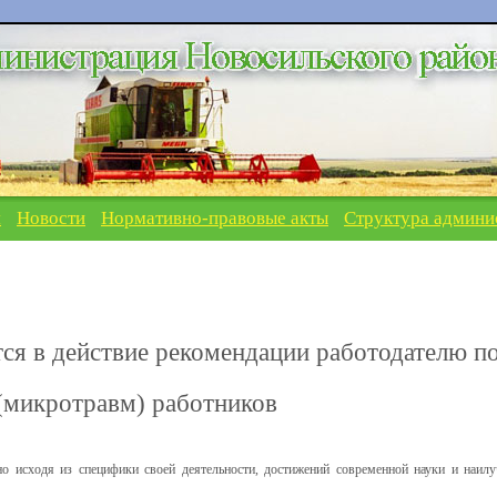
я
Новости
Нормативно-правовые акты
Структура админи
тся в действие рекомендации работодателю п
(микротравм) работников
но исходя из специфики своей деятельности, достижений современной науки и наил