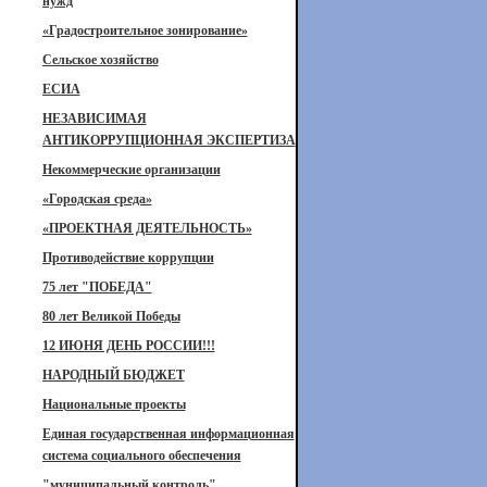
нужд
«Градостроительное зонирование»
Сельское хозяйство
ЕСИА
НЕЗАВИСИМАЯ
АНТИКОРРУПЦИОННАЯ ЭКСПЕРТИЗА
Некоммерческие организации
«Городская среда»
«ПРОЕКТНАЯ ДЕЯТЕЛЬНОСТЬ»
Противодействие коррупции
75 лет "ПОБЕДА"
80 лет Великой Победы
12 ИЮНЯ ДЕНЬ РОССИИ!!!
НАРОДНЫЙ БЮДЖЕТ
Национальные проекты
Единая государственная информационная
система социального обеспечения
"муниципальный контроль"