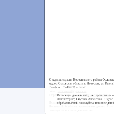
© Администрация Новосильского района Орловск
Адрес: Орловская область, г. Новосиль, ул. Карла 
Телефон: +7 (48673) 2-12-52
e-mail:
admnovosil@yandex.ru
Разработка сайта -
Центр интернет-образования
Используя данный сайт, вы даёте согласи
Лайвинтернет, Спутник Аналитика, Яндекс 
Используя данный сайт, вы даёте согласие на обра
обрабатывались, пожалуйста, покиньте данны
Политикой обработки персональных данных
. Если
пожалуйста, покиньте данный сайт.