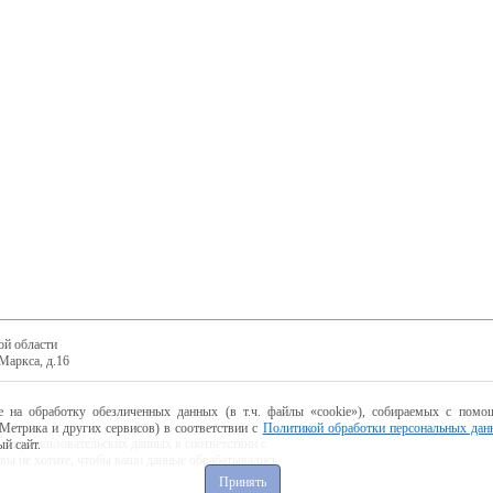
ой области
Маркса, д.16
е на обработку обезличенных данных (в т.ч. файлы «cookie»), собираемых с помощ
Метрика и других сервисов) в соответствии с
Политикой обработки персональных дан
ботку пользовательских данных в соответствии с
й сайт.
 вы не хотите, чтобы ваши данные обрабатывались,
Принять