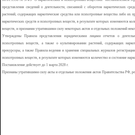
представления сведений о деятельности, связанной с оборотом наркотических сре
растений, содержащих наркотические средства или психотропные вещества либо их п
наркотических средств и психотропных веществ, в результате которых изменяются кол
веществ, и признании утратившими силу некоторых актов и отдельных положений неко
Утверждены Правила представления юридическими лицами отчетов о деятельно
психотропных веществ, а также о культивировании растений, содержащих нарко
прекурсоры, а также Правила ведения и хранения специальных журналов регистрации
психотропных веществ, в результате которых изменяются количество и состояние нарк
Постановление действует до 1 марта 2028 г.
Признаны утратившими силу акты и отдельные положения актов Правительства РФ, р