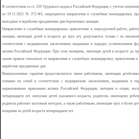
В соответствии со ст. 259 Трудового кодекса Российской Федерации, с учетом измен
от 19.11.2021 № 372-ФЗ, запрещаются направление в служебные командировки, при
выходные и нерабочие праздничные дни беременных женщин.
Направление в служебные командировки, привлечение к сверхурочной работе, работ
женщин, имеющих детей в возрасте до трех лет, допускаются только с их письмен
соответствии с медицинским заключением, выданным в порядке, установленном 
актами Российской Федерации. При этом женщины, имеющие детей в возрасте до тр
своим правом отказаться от направления в служебную командировку, привлечения к 
нерабочие праздничные дни.
Вышеуказанные гарантии предоставляются также работникам, имеющим детей-инв
членами их семей в соответствии с медицинским заключением, выданным в по
нормативными правовыми актами Российской Федерации, матерям и отцам, восп
четырнадцати лет, опекунам детей указанного возраста, родителю, имеющему ребенк
родитель работает вахтовым методом, а также работникам, имеющим трех и более дете
младшим из детей возраста четырнадцати лет.