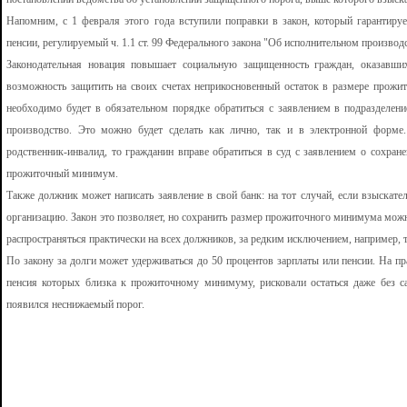
Напомним, с 1 февраля этого года вступили поправки в закон, который гарантиру
пенсии, регулируемый ч. 1.1 ст. 99 Федерального закона "Об исполнительном производ
Законодательная новация повышает социальную защищенность граждан, оказавши
возможность защитить на своих счетах неприкосновенный остаток в размере прожи
необходимо будет в обязательном порядке обратиться с заявлением в подразделени
производство. Это можно будет сделать как лично, так и в электронной форме
родственник-инвалид, то гражданин вправе обратиться в суд с заявлением о сохра
прожиточный минимум.
Также должник может написать заявление в свой банк: на тот случай, если взыскат
организацию. Закон это позволяет, но сохранить размер прожиточного минимума можн
распространяться практически на всех должников, за редким исключением, например, т
По закону за долги может удерживаться до 50 процентов зарплаты или пенсии. На пр
пенсия которых близка к прожиточному минимуму, рисковали остаться даже без с
появился неснижаемый порог.