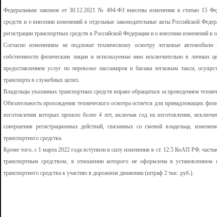
Федеральным законом от 30.12.2021 № 494-ФЗ внесены изменения в статью 15 Фед
средств и о внесении изменений в отдельные законодательные акты Российской Федер
регистрации транспортных средств в Российской Федерации и о внесении изменений в 
Согласно изменениям не подлежат техническому осмотру легковые автомобили 
собственности физическим лицам и используемые ими исключительно в личных цел
предоставлением услуг по перевозке пассажиров и багажа легковым такси, осущес
транспорта в служебных целях.
Владельцы указанных транспортных средств вправе обращаться за проведением технич
Обязательность прохождения технического осмотра остается для принадлежащих физи
изготовления которых прошло более 4 лет, включая год их изготовления, исключит
совершения регистрационных действий, связанных со сменой владельца, изменен
транспортного средства.
Кроме того, с 1 марта 2022 года вступили в силу изменения в ст. 12.5 КоАП РФ, часть
транспортным средством, в отношении которого не оформлена в установленном 
транспортного средства к участию в дорожном движении (штраф 2 тыс. руб.).