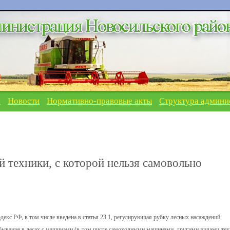
я
Новости
Нормативно-правовые акты
Структура админи
 техники, с которой нельзя самовольно
декс РФ, в том числе введена в статья 23.1, регулирующая рубку лесных насаждений.
ребывание в лесах с машинами (в том числе самоходными машинами, другими видами тех