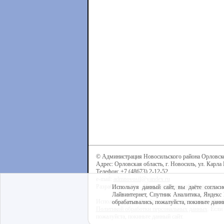
© Администрация Новосильского района Орловск
Адрес: Орловская область, г. Новосиль, ул. Карла 
Телефон: +7 (48673) 2-12-52
e-mail:
admnovosil@yandex.ru
Разработка сайта -
Центр интернет-образования
Используя данный сайт, вы даёте согласи
Лайвинтернет, Спутник Аналитика, Яндекс 
Используя данный сайт, вы даёте согласие на обра
обрабатывались, пожалуйста, покиньте данны
Политикой обработки персональных данных
. Если
пожалуйста, покиньте данный сайт.