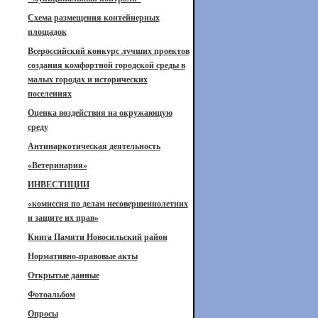
Схема размещения контейнерных
площадок
Всероссийский конкурс лучших проектов
создания комфортной городской среды в
малых городах и исторических
поселениях
Оценка воздействия на окружающую
среду
Антинаркотическая деятельность
«Ветеринария»
ИНВЕСТИЦИИ
«комиссия по делам несовершеннолетних
и защите их прав»
Книга Памяти Новосильский район
Нормативно-правовые акты
Открытые данные
Фотоальбом
Опросы