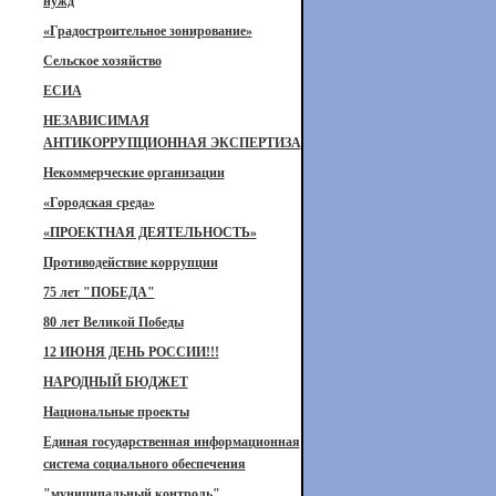
нужд
«Градостроительное зонирование»
Сельское хозяйство
ЕСИА
НЕЗАВИСИМАЯ
АНТИКОРРУПЦИОННАЯ ЭКСПЕРТИЗА
Некоммерческие организации
«Городская среда»
«ПРОЕКТНАЯ ДЕЯТЕЛЬНОСТЬ»
Противодействие коррупции
75 лет "ПОБЕДА"
80 лет Великой Победы
12 ИЮНЯ ДЕНЬ РОССИИ!!!
НАРОДНЫЙ БЮДЖЕТ
Национальные проекты
Единая государственная информационная
система социального обеспечения
"муниципальный контроль"