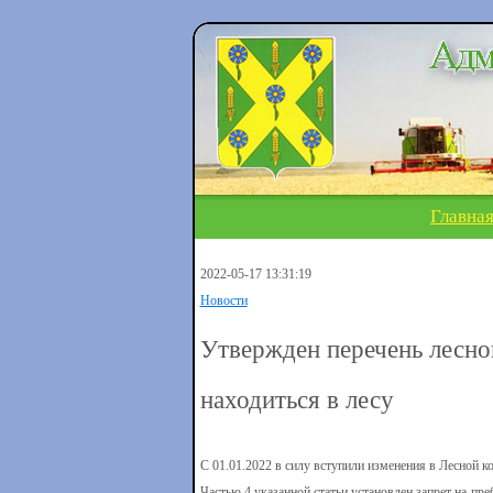
Главна
2022-05-17 13:31:19
Новости
Утвержден перечень лесной
находиться в лесу
С 01.01.2022 в силу вступили изменения в Лесной ко
Частью 4 указанной статьи установлен запрет на п