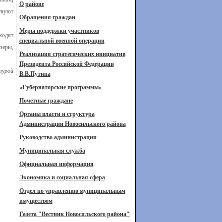
О районе
твуют
Обращения граждан
Меры поддержки участников
ходят
специальной военной операции
зеры,
Реализация стратегических инициатив
Президента Российской Федерации
турой
В.В.Путина
«Губернаторские программы»
Почетные граждане
Органы власти и структура
Администрации Новосильского района
Руководство администрации
Муниципальная служба
Официальная информация
Экономика и социальная сфера
Отдел по управлению муниципальным
имуществом
Газета "Вестник Новосильского района"