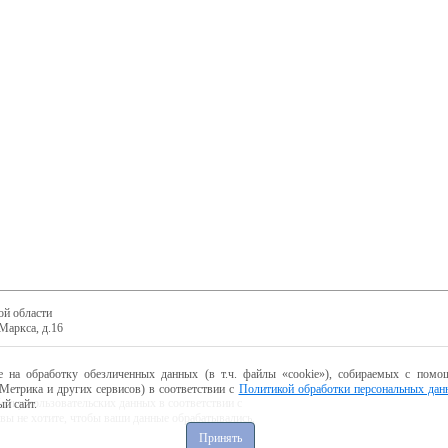
ой области
Маркса, д.16
е на обработку обезличенных данных (в т.ч. файлы «cookie»), собираемых с помощ
Метрика и других сервисов) в соответствии с
Политикой обработки персональных дан
ботку пользовательских данных в соответствии с
й сайт.
 вы не хотите, чтобы ваши данные обрабатывались,
Принять