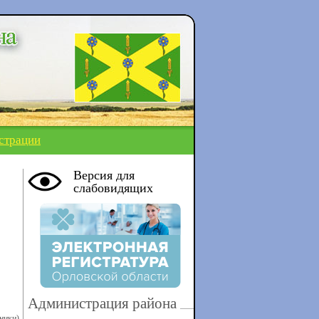
страции
Версия для
слабовидящих
Администрация района
ники)