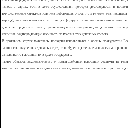
Теперь в случае, если в ходе осуществления проверки достоверности и полнот
имущественного характера получена информация о том, что в течение года, предшест
период), на счета чиновника, его супруги (супруга) и несовершеннолетних детей 
денежные средства в сумме, превышающей их совокупный доход за отчетный пер
сведения, подтверждающие законность получения этих денежных средств.
В противном случае материалы проверки направляются в органы прокуратуры Рос
законность полученных денежных средств не будет подтверждена и их сумма превыша
заявлением о взыскании их в доход государства.
Таким образом, законодательство о противодействии коррупции содержит не тол
имущества чиновников, но и денежных средств, законность получения которых не подт